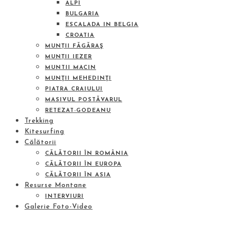
ALPI
BULGARIA
ESCALADA IN BELGIA
CROATIA
MUNȚII FĂGĂRAŞ
MUNȚII IEZER
MUNTII MACIN
MUNŢII MEHEDINŢI
PIATRA CRAIULUI
MASIVUL POSTĂVARUL
RETEZAT-GODEANU
Trekking
Kitesurfing
Călătorii
CĂLĂTORII ÎN ROMÂNIA
CĂLĂTORII ÎN EUROPA
CĂLĂTORII ÎN ASIA
Resurse Montane
INTERVIURI
Galerie Foto-Video