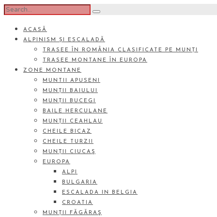
ACASĂ
ALPINISM ȘI ESCALADĂ
TRASEE ÎN ROMÂNIA CLASIFICATE PE MUNȚI
TRASEE MONTANE ÎN EUROPA
ZONE MONTANE
MUNTII APUSENI
MUNȚII BAIULUI
MUNȚII BUCEGI
BAILE HERCULANE
MUNȚII CEAHLAU
CHEILE BICAZ
CHEILE TURZII
MUNȚII CIUCAŞ
EUROPA
ALPI
BULGARIA
ESCALADA IN BELGIA
CROATIA
MUNȚII FĂGĂRAŞ