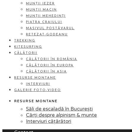
MUNȚII IEZER
MUNTII MACIN
MUNŢII MEHEDINŢI
PIATRA CRAIULUI
MASIVUL POSTĂVARUL
RETEZAT-GODEANU
TREKKING
KITESURFING
CĂLĂTORII
CĂLĂTORII ÎN ROMÂNIA
CĂLĂTORII ÎN EUROPA
CĂLĂTORII ÎN ASIA
RESURSE MONTANE
INTERVIURI
GALERIE FOTO-VIDEO
RESURSE MONTANE
Săli de escaladă în București
Cărți despre alpinism & munte
Interviuri cățărători