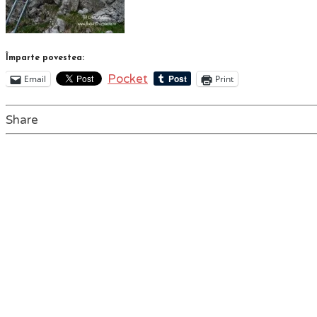
Împarte povestea:
Pocket
Email
Print
Share