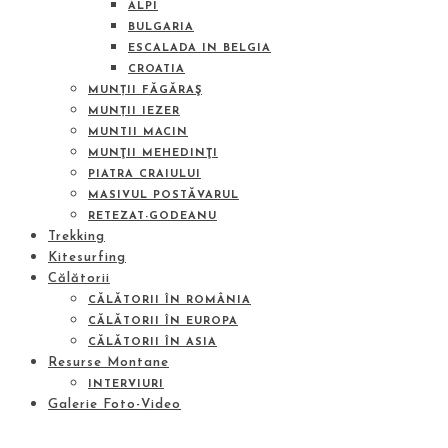
ALPI
BULGARIA
ESCALADA IN BELGIA
CROATIA
MUNȚII FĂGĂRAŞ
MUNȚII IEZER
MUNTII MACIN
MUNŢII MEHEDINŢI
PIATRA CRAIULUI
MASIVUL POSTĂVARUL
RETEZAT-GODEANU
Trekking
Kitesurfing
Călătorii
CĂLĂTORII ÎN ROMÂNIA
CĂLĂTORII ÎN EUROPA
CĂLĂTORII ÎN ASIA
Resurse Montane
INTERVIURI
Galerie Foto-Video