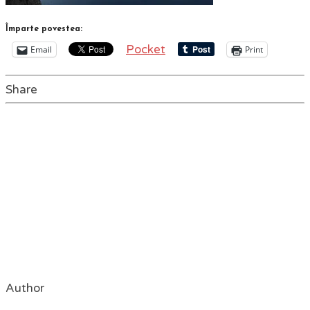
Împarte povestea:
Pocket
Email
Print
Share
Author