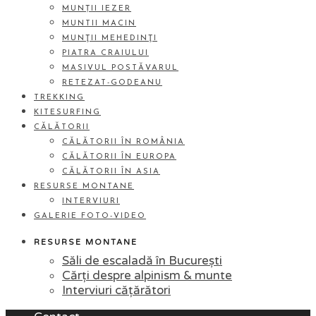
MUNȚII IEZER
MUNTII MACIN
MUNŢII MEHEDINŢI
PIATRA CRAIULUI
MASIVUL POSTĂVARUL
RETEZAT-GODEANU
TREKKING
KITESURFING
CĂLĂTORII
CĂLĂTORII ÎN ROMÂNIA
CĂLĂTORII ÎN EUROPA
CĂLĂTORII ÎN ASIA
RESURSE MONTANE
INTERVIURI
GALERIE FOTO-VIDEO
RESURSE MONTANE
Săli de escaladă în București
Cărți despre alpinism & munte
Interviuri cățărători