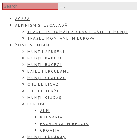
ACASĂ
ALPINISM ȘI ESCALADĂ
TRASEE ÎN ROMÂNIA CLASIFICATE PE MUNȚI
TRASEE MONTANE ÎN EUROPA
ZONE MONTANE
MUNTII APUSENI
MUNȚII BAIULUI
MUNȚII BUCEGI
BAILE HERCULANE
MUNȚII CEAHLAU
CHEILE BICAZ
CHEILE TURZII
MUNȚII CIUCAŞ
EUROPA
ALPI
BULGARIA
ESCALADA IN BELGIA
CROATIA
MUNȚII FĂGĂRAŞ