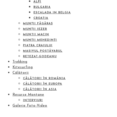
ALPI
BULGARIA
ESCALADA IN BELGIA
CROATIA
MUNȚII FĂGĂRAŞ
MUNȚII IEZER
MUNTII MACIN
MUNŢII MEHEDINŢI
PIATRA CRAIULUI
MASIVUL POSTĂVARUL
RETEZAT-GODEANU
Trekking
Kitesurfing
Călătorii
CĂLĂTORII ÎN ROMÂNIA
CĂLĂTORII ÎN EUROPA
CĂLĂTORII ÎN ASIA
Resurse Montane
INTERVIURI
Galerie Foto-Video