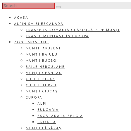
ACASĂ
ALPINISM ȘI ESCALADĂ
TRASEE ÎN ROMÂNIA CLASIFICATE PE MUNȚI
TRASEE MONTANE ÎN EUROPA
ZONE MONTANE
MUNTII APUSENI
MUNȚII BAIULUI
MUNȚII BUCEGI
BAILE HERCULANE
MUNȚII CEAHLAU
CHEILE BICAZ
CHEILE TURZII
MUNȚII CIUCAŞ
EUROPA
ALPI
BULGARIA
ESCALADA IN BELGIA
CROATIA
MUNȚII FĂGĂRAŞ