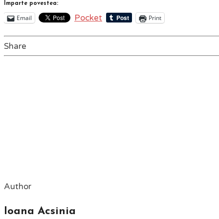
Împarte povestea:
Pocket
Email
Print
Share
Author
Ioana Acsinia