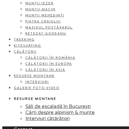
MUNȚII IEZER
MUNTII MACIN
MUNŢII MEHEDINŢI
PIATRA CRAIULUI
MASIVUL POSTĂVARUL
RETEZAT-GODEANU
TREKKING
KITESURFING
CĂLĂTORII
CĂLĂTORII ÎN ROMÂNIA
CĂLĂTORII ÎN EUROPA
CĂLĂTORII ÎN ASIA
RESURSE MONTANE
INTERVIURI
GALERIE FOTO-VIDEO
RESURSE MONTANE
Săli de escaladă în București
Cărți despre alpinism & munte
Interviuri cățărători