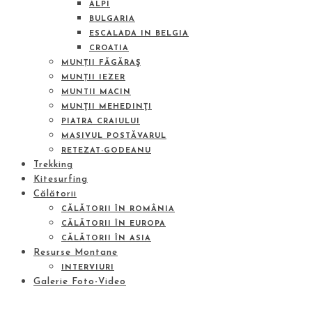
ALPI
BULGARIA
ESCALADA IN BELGIA
CROATIA
MUNȚII FĂGĂRAŞ
MUNȚII IEZER
MUNTII MACIN
MUNŢII MEHEDINŢI
PIATRA CRAIULUI
MASIVUL POSTĂVARUL
RETEZAT-GODEANU
Trekking
Kitesurfing
Călătorii
CĂLĂTORII ÎN ROMÂNIA
CĂLĂTORII ÎN EUROPA
CĂLĂTORII ÎN ASIA
Resurse Montane
INTERVIURI
Galerie Foto-Video