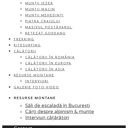
MUNȚII IEZER
MUNTII MACIN
MUNŢII MEHEDINŢI
PIATRA CRAIULUI
MASIVUL POSTĂVARUL
RETEZAT-GODEANU
TREKKING
KITESURFING
CĂLĂTORII
CĂLĂTORII ÎN ROMÂNIA
CĂLĂTORII ÎN EUROPA
CĂLĂTORII ÎN ASIA
RESURSE MONTANE
INTERVIURI
GALERIE FOTO-VIDEO
RESURSE MONTANE
Săli de escaladă în București
Cărți despre alpinism & munte
Interviuri cățărători