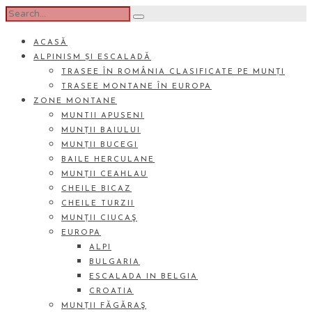
ACASĂ
ALPINISM ȘI ESCALADĂ
TRASEE ÎN ROMÂNIA CLASIFICATE PE MUNȚI
TRASEE MONTANE ÎN EUROPA
ZONE MONTANE
MUNTII APUSENI
MUNȚII BAIULUI
MUNȚII BUCEGI
BAILE HERCULANE
MUNȚII CEAHLAU
CHEILE BICAZ
CHEILE TURZII
MUNȚII CIUCAŞ
EUROPA
ALPI
BULGARIA
ESCALADA IN BELGIA
CROATIA
MUNȚII FĂGĂRAŞ