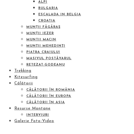
ALPI
BULGARIA
ESCALADA IN BELGIA
CROATIA
MUNȚII FĂGĂRAŞ
MUNȚII IEZER
MUNTII MACIN
MUNŢII MEHEDINŢI
PIATRA CRAIULUI
MASIVUL POSTĂVARUL
RETEZAT-GODEANU
Trekking
Kitesurfing
Călătorii
CĂLĂTORII ÎN ROMÂNIA
CĂLĂTORII ÎN EUROPA
CĂLĂTORII ÎN ASIA
Resurse Montane
INTERVIURI
Galerie Foto-Video