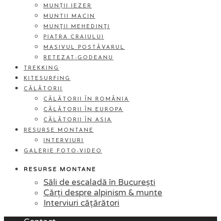
MUNȚII IEZER
MUNTII MACIN
MUNŢII MEHEDINŢI
PIATRA CRAIULUI
MASIVUL POSTĂVARUL
RETEZAT-GODEANU
TREKKING
KITESURFING
CĂLĂTORII
CĂLĂTORII ÎN ROMÂNIA
CĂLĂTORII ÎN EUROPA
CĂLĂTORII ÎN ASIA
RESURSE MONTANE
INTERVIURI
GALERIE FOTO-VIDEO
RESURSE MONTANE
Săli de escaladă în București
Cărți despre alpinism & munte
Interviuri cățărători