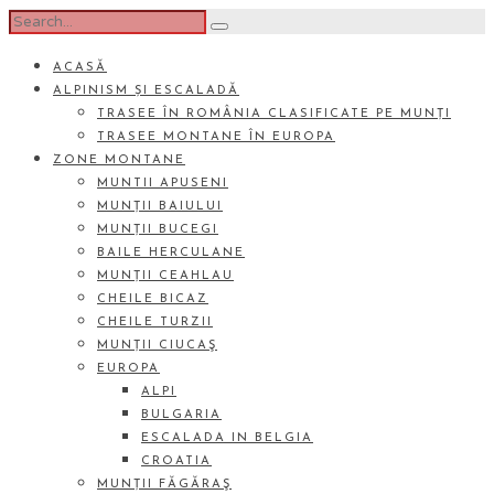
ACASĂ
ALPINISM ȘI ESCALADĂ
TRASEE ÎN ROMÂNIA CLASIFICATE PE MUNȚI
TRASEE MONTANE ÎN EUROPA
ZONE MONTANE
MUNTII APUSENI
MUNȚII BAIULUI
MUNȚII BUCEGI
BAILE HERCULANE
MUNȚII CEAHLAU
CHEILE BICAZ
CHEILE TURZII
MUNȚII CIUCAŞ
EUROPA
ALPI
BULGARIA
ESCALADA IN BELGIA
CROATIA
MUNȚII FĂGĂRAŞ