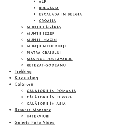
ALPI
BULGARIA
ESCALADA IN BELGIA
CROATIA
MUNȚII FĂGĂRAŞ
MUNȚII IEZER
MUNTII MACIN
MUNŢII MEHEDINŢI
PIATRA CRAIULUI
MASIVUL POSTĂVARUL
RETEZAT-GODEANU
Trekking
Kitesurfing
Călătorii
CĂLĂTORII ÎN ROMÂNIA
CĂLĂTORII ÎN EUROPA
CĂLĂTORII ÎN ASIA
Resurse Montane
INTERVIURI
Galerie Foto-Video