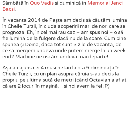
Sâmbătă în
Quo Vadis
și duminică în
Memorial Jenci
Bacsi
.
În vacanța 2014 de Paște am decis să căutăm lumina
în Cheile Turzii, în ciuda acoperirii mari de nori care se
prognoza. Eh, în cel mai rău caz – am spus noi – o să
fie lumină de la fulgere dacă nu de la soare. Cum bine
spunea și Doina, dacă tot sunt 3 zile de vacanță, de
ce să mergem undeva unde putem merge la un week-
end? Mai bine ne riscăm undeva mai departe!
Așa au ajuns cei 4 muschetari la ora 5 dimineața în
Cheile Turzii, cu un plan asupra căruia s-au decis la
propriu pe ultima sută de metri (când Octavian a aflat
că are 2 locuri în mașină… și noi avem la fel :P)