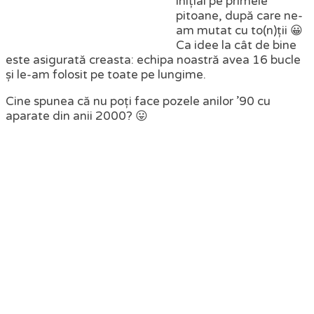
inițial pe primele
pitoane, după care ne-
am mutat cu to(n)ții 😀
Ca idee la cât de bine
este asigurată creasta: echipa noastră avea 16 bucle
și le-am folosit pe toate pe lungime.
Cine spunea că nu poți face pozele anilor ’90 cu
aparate din anii 2000? 😛