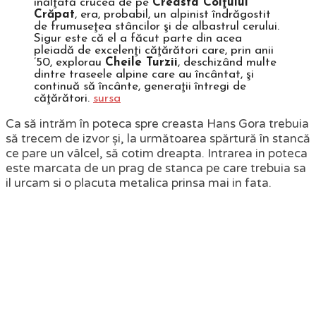
înălţată crucea de pe
Creasta Colţului
Crăpat
, era, probabil, un alpinist îndrăgostit
de frumuseţea stâncilor şi de albastrul cerului.
Sigur este că el a făcut parte din acea
pleiadă de excelenţi căţărători care, prin anii
’50, explorau
Cheile Turzii
, deschizând multe
dintre traseele alpine care au încântat, şi
continuă să încânte, generaţii întregi de
căţărători.
sursa
Ca să intrăm în poteca spre creasta Hans Gora trebuia
să trecem de izvor și, la următoarea spărtură în stancă
ce pare un vâlcel, să cotim dreapta. Intrarea in poteca
este marcata de un prag de stanca pe care trebuia sa
il urcam si o placuta metalica prinsa mai in fata.