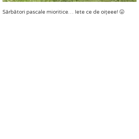
Sărbători pascale mioritice… Iete ce de oițeee! 😛