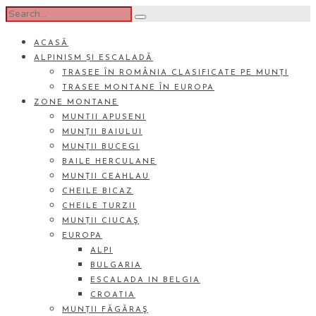
ACASĂ
ALPINISM ȘI ESCALADĂ
TRASEE ÎN ROMÂNIA CLASIFICATE PE MUNȚI
TRASEE MONTANE ÎN EUROPA
ZONE MONTANE
MUNTII APUSENI
MUNȚII BAIULUI
MUNȚII BUCEGI
BAILE HERCULANE
MUNȚII CEAHLAU
CHEILE BICAZ
CHEILE TURZII
MUNȚII CIUCAŞ
EUROPA
ALPI
BULGARIA
ESCALADA IN BELGIA
CROATIA
MUNȚII FĂGĂRAŞ