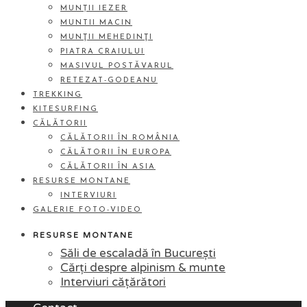
MUNȚII IEZER
MUNTII MACIN
MUNŢII MEHEDINŢI
PIATRA CRAIULUI
MASIVUL POSTĂVARUL
RETEZAT-GODEANU
TREKKING
KITESURFING
CĂLĂTORII
CĂLĂTORII ÎN ROMÂNIA
CĂLĂTORII ÎN EUROPA
CĂLĂTORII ÎN ASIA
RESURSE MONTANE
INTERVIURI
GALERIE FOTO-VIDEO
RESURSE MONTANE
Săli de escaladă în București
Cărți despre alpinism & munte
Interviuri cățărători