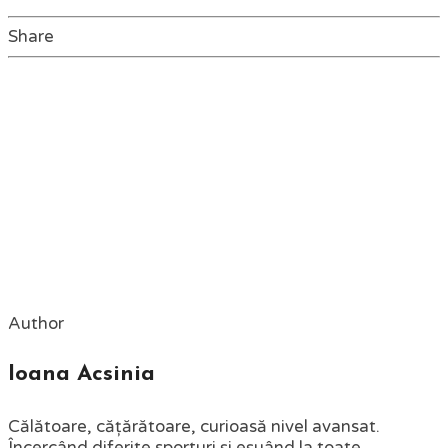
Share
Author
Ioana Acsinia
Călătoare, cățărătoare, curioasă nivel avansat.
Încercând diferite sporturi și eșuând la toate