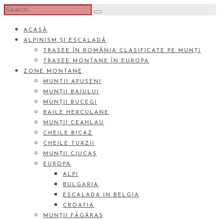
ACASĂ
ALPINISM ȘI ESCALADĂ
TRASEE ÎN ROMÂNIA CLASIFICATE PE MUNȚI
TRASEE MONTANE ÎN EUROPA
ZONE MONTANE
MUNTII APUSENI
MUNȚII BAIULUI
MUNȚII BUCEGI
BAILE HERCULANE
MUNȚII CEAHLAU
CHEILE BICAZ
CHEILE TURZII
MUNȚII CIUCAŞ
EUROPA
ALPI
BULGARIA
ESCALADA IN BELGIA
CROATIA
MUNȚII FĂGĂRAŞ