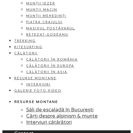
MUNȚII IEZER
MUNTII MACIN
MUNŢII MEHEDINŢI
PIATRA CRAIULUI
MASIVUL POSTĂVARUL
RETEZAT-GODEANU
TREKKING
KITESURFING
CĂLĂTORII
CĂLĂTORII ÎN ROMÂNIA
CĂLĂTORII ÎN EUROPA
CĂLĂTORII ÎN ASIA
RESURSE MONTANE
INTERVIURI
GALERIE FOTO-VIDEO
RESURSE MONTANE
Săli de escaladă în București
Cărți despre alpinism & munte
Interviuri cățărători