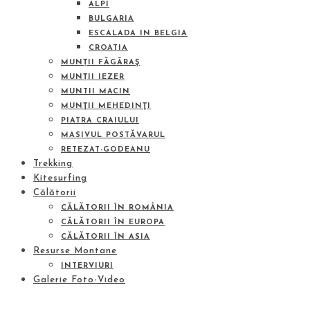
ALPI
BULGARIA
ESCALADA IN BELGIA
CROATIA
MUNȚII FĂGĂRAŞ
MUNȚII IEZER
MUNTII MACIN
MUNŢII MEHEDINŢI
PIATRA CRAIULUI
MASIVUL POSTĂVARUL
RETEZAT-GODEANU
Trekking
Kitesurfing
Călătorii
CĂLĂTORII ÎN ROMÂNIA
CĂLĂTORII ÎN EUROPA
CĂLĂTORII ÎN ASIA
Resurse Montane
INTERVIURI
Galerie Foto-Video