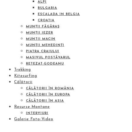
ALPI
BULGARIA
ESCALADA IN BELGIA
CROATIA
MUNȚII FĂGĂRAŞ
MUNȚII IEZER
MUNTII MACIN
MUNŢII MEHEDINŢI
PIATRA CRAIULUI
MASIVUL POSTĂVARUL
RETEZAT-GODEANU
Trekking
Kitesurfing
Călătorii
CĂLĂTORII ÎN ROMÂNIA
CĂLĂTORII ÎN EUROPA
CĂLĂTORII ÎN ASIA
Resurse Montane
INTERVIURI
Galerie Foto-Video