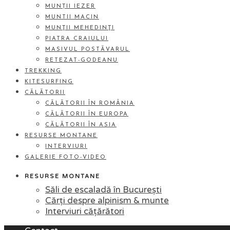
MUNȚII IEZER
MUNTII MACIN
MUNŢII MEHEDINŢI
PIATRA CRAIULUI
MASIVUL POSTĂVARUL
RETEZAT-GODEANU
TREKKING
KITESURFING
CĂLĂTORII
CĂLĂTORII ÎN ROMÂNIA
CĂLĂTORII ÎN EUROPA
CĂLĂTORII ÎN ASIA
RESURSE MONTANE
INTERVIURI
GALERIE FOTO-VIDEO
RESURSE MONTANE
Săli de escaladă în București
Cărți despre alpinism & munte
Interviuri cățărători