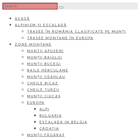
ACASĂ
ALPINISM ȘI ESCALADĂ
TRASEE ÎN ROMÂNIA CLASIFICATE PE MUNȚI
TRASEE MONTANE ÎN EUROPA
ZONE MONTANE
MUNTII APUSENI
MUNȚII BAIULUI
MUNȚII BUCEGI
BAILE HERCULANE
MUNȚII CEAHLAU
CHEILE BICAZ
CHEILE TURZII
MUNȚII CIUCAŞ
EUROPA
ALPI
BULGARIA
ESCALADA IN BELGIA
CROATIA
MUNȚII FĂGĂRAŞ