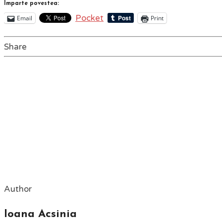
Împarte povestea:
Pocket
Email
Print
Share
Author
Ioana Acsinia