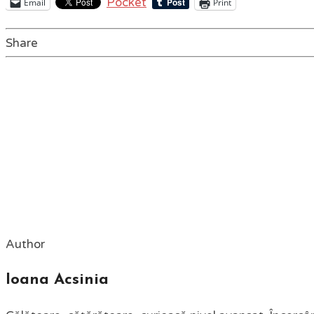
Pocket
Email
Print
Share
Author
Ioana Acsinia