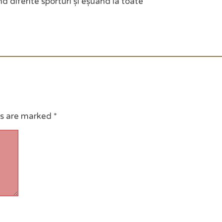
d diferite sporturi și eșuând la toate
ds are marked
*