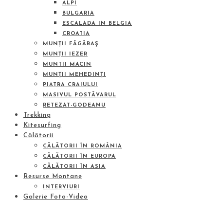
ALPI
BULGARIA
ESCALADA IN BELGIA
CROATIA
MUNȚII FĂGĂRAŞ
MUNȚII IEZER
MUNTII MACIN
MUNŢII MEHEDINŢI
PIATRA CRAIULUI
MASIVUL POSTĂVARUL
RETEZAT-GODEANU
Trekking
Kitesurfing
Călătorii
CĂLĂTORII ÎN ROMÂNIA
CĂLĂTORII ÎN EUROPA
CĂLĂTORII ÎN ASIA
Resurse Montane
INTERVIURI
Galerie Foto-Video