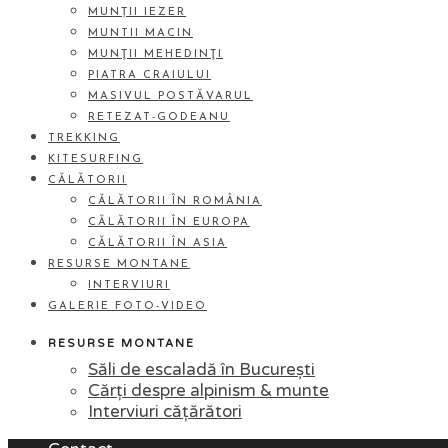
MUNȚII IEZER
MUNTII MACIN
MUNŢII MEHEDINŢI
PIATRA CRAIULUI
MASIVUL POSTĂVARUL
RETEZAT-GODEANU
TREKKING
KITESURFING
CĂLĂTORII
CĂLĂTORII ÎN ROMÂNIA
CĂLĂTORII ÎN EUROPA
CĂLĂTORII ÎN ASIA
RESURSE MONTANE
INTERVIURI
GALERIE FOTO-VIDEO
RESURSE MONTANE
Săli de escaladă în București
Cărți despre alpinism & munte
Interviuri cățărători