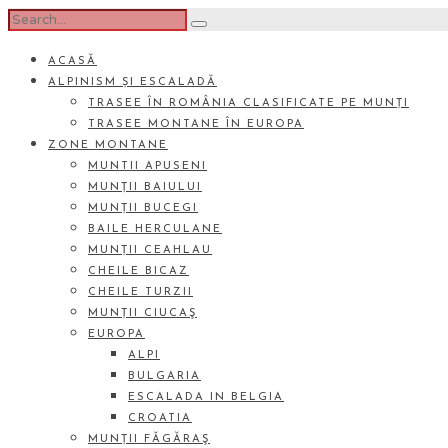
ACASĂ
ALPINISM ȘI ESCALADĂ
TRASEE ÎN ROMÂNIA CLASIFICATE PE MUNȚI
TRASEE MONTANE ÎN EUROPA
ZONE MONTANE
MUNTII APUSENI
MUNȚII BAIULUI
MUNȚII BUCEGI
BAILE HERCULANE
MUNȚII CEAHLAU
CHEILE BICAZ
CHEILE TURZII
MUNȚII CIUCAŞ
EUROPA
ALPI
BULGARIA
ESCALADA IN BELGIA
CROATIA
MUNȚII FĂGĂRAŞ