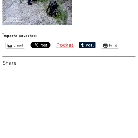
Împarte povestea:
Pocket
Email
Print
Share