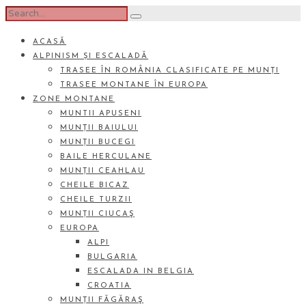
ACASĂ
ALPINISM ȘI ESCALADĂ
TRASEE ÎN ROMÂNIA CLASIFICATE PE MUNȚI
TRASEE MONTANE ÎN EUROPA
ZONE MONTANE
MUNTII APUSENI
MUNȚII BAIULUI
MUNȚII BUCEGI
BAILE HERCULANE
MUNȚII CEAHLAU
CHEILE BICAZ
CHEILE TURZII
MUNȚII CIUCAŞ
EUROPA
ALPI
BULGARIA
ESCALADA IN BELGIA
CROATIA
MUNȚII FĂGĂRAŞ