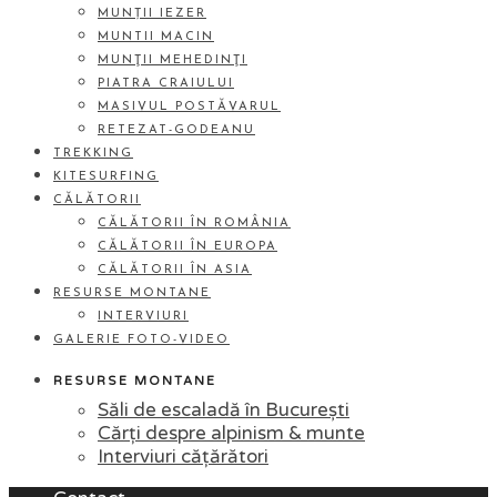
MUNȚII IEZER
MUNTII MACIN
MUNŢII MEHEDINŢI
PIATRA CRAIULUI
MASIVUL POSTĂVARUL
RETEZAT-GODEANU
TREKKING
KITESURFING
CĂLĂTORII
CĂLĂTORII ÎN ROMÂNIA
CĂLĂTORII ÎN EUROPA
CĂLĂTORII ÎN ASIA
RESURSE MONTANE
INTERVIURI
GALERIE FOTO-VIDEO
RESURSE MONTANE
Săli de escaladă în București
Cărți despre alpinism & munte
Interviuri cățărători