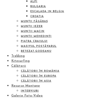
ALPI
BULGARIA
ESCALADA IN BELGIA
CROATIA
MUNȚII FĂGĂRAŞ
MUNȚII IEZER
MUNTII MACIN
MUNŢII MEHEDINŢI
PIATRA CRAIULUI
MASIVUL POSTĂVARUL
RETEZAT-GODEANU
Trekking
Kitesurfing
Călătorii
CĂLĂTORII ÎN ROMÂNIA
CĂLĂTORII ÎN EUROPA
CĂLĂTORII ÎN ASIA
Resurse Montane
INTERVIURI
Galerie Foto-Video