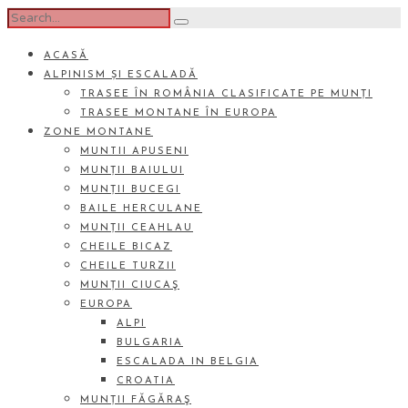
ACASĂ
ALPINISM ȘI ESCALADĂ
TRASEE ÎN ROMÂNIA CLASIFICATE PE MUNȚI
TRASEE MONTANE ÎN EUROPA
ZONE MONTANE
MUNTII APUSENI
MUNȚII BAIULUI
MUNȚII BUCEGI
BAILE HERCULANE
MUNȚII CEAHLAU
CHEILE BICAZ
CHEILE TURZII
MUNȚII CIUCAŞ
EUROPA
ALPI
BULGARIA
ESCALADA IN BELGIA
CROATIA
MUNȚII FĂGĂRAŞ