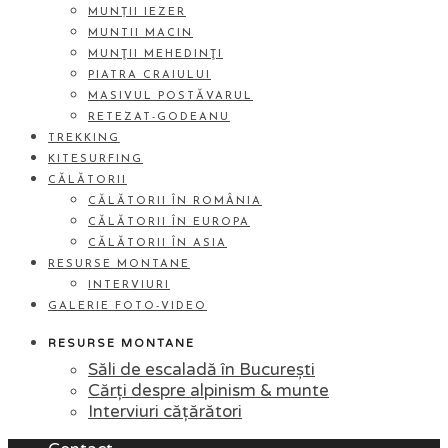
MUNȚII IEZER
MUNTII MACIN
MUNŢII MEHEDINŢI
PIATRA CRAIULUI
MASIVUL POSTĂVARUL
RETEZAT-GODEANU
TREKKING
KITESURFING
CĂLĂTORII
CĂLĂTORII ÎN ROMÂNIA
CĂLĂTORII ÎN EUROPA
CĂLĂTORII ÎN ASIA
RESURSE MONTANE
INTERVIURI
GALERIE FOTO-VIDEO
RESURSE MONTANE
Săli de escaladă în București
Cărți despre alpinism & munte
Interviuri cățărători