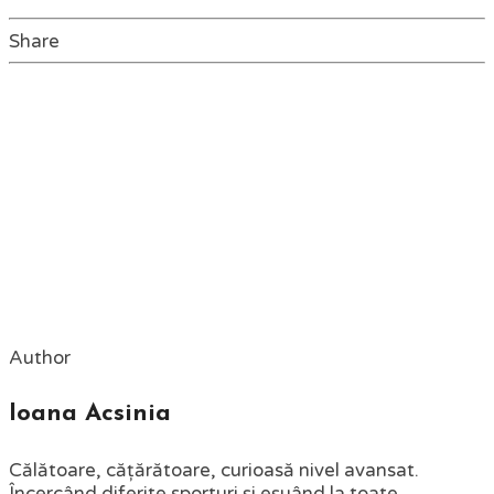
Share
Author
Ioana Acsinia
Călătoare, cățărătoare, curioasă nivel avansat.
Încercând diferite sporturi și eșuând la toate