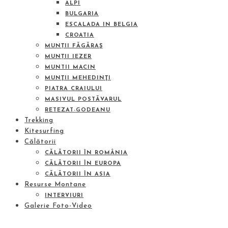
ALPI
BULGARIA
ESCALADA IN BELGIA
CROATIA
MUNȚII FĂGĂRAŞ
MUNȚII IEZER
MUNTII MACIN
MUNŢII MEHEDINŢI
PIATRA CRAIULUI
MASIVUL POSTĂVARUL
RETEZAT-GODEANU
Trekking
Kitesurfing
Călătorii
CĂLĂTORII ÎN ROMÂNIA
CĂLĂTORII ÎN EUROPA
CĂLĂTORII ÎN ASIA
Resurse Montane
INTERVIURI
Galerie Foto-Video