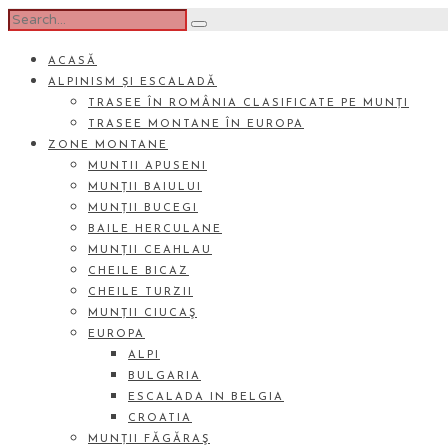
ACASĂ
ALPINISM ȘI ESCALADĂ
TRASEE ÎN ROMÂNIA CLASIFICATE PE MUNȚI
TRASEE MONTANE ÎN EUROPA
ZONE MONTANE
MUNTII APUSENI
MUNȚII BAIULUI
MUNȚII BUCEGI
BAILE HERCULANE
MUNȚII CEAHLAU
CHEILE BICAZ
CHEILE TURZII
MUNȚII CIUCAŞ
EUROPA
ALPI
BULGARIA
ESCALADA IN BELGIA
CROATIA
MUNȚII FĂGĂRAŞ