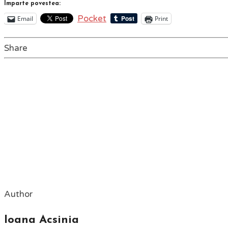
Împarte povestea:
Pocket
Email
Print
Share
Author
Ioana Acsinia