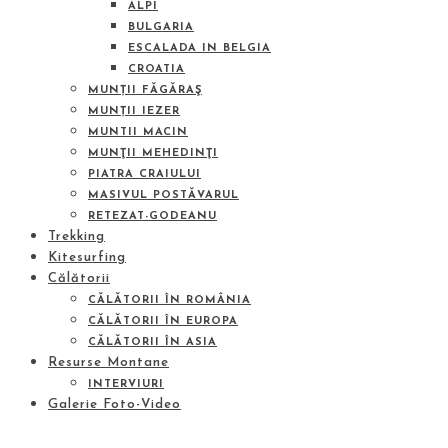
ALPI
BULGARIA
ESCALADA IN BELGIA
CROATIA
MUNȚII FĂGĂRAŞ
MUNȚII IEZER
MUNTII MACIN
MUNŢII MEHEDINŢI
PIATRA CRAIULUI
MASIVUL POSTĂVARUL
RETEZAT-GODEANU
Trekking
Kitesurfing
Călătorii
CĂLĂTORII ÎN ROMÂNIA
CĂLĂTORII ÎN EUROPA
CĂLĂTORII ÎN ASIA
Resurse Montane
INTERVIURI
Galerie Foto-Video