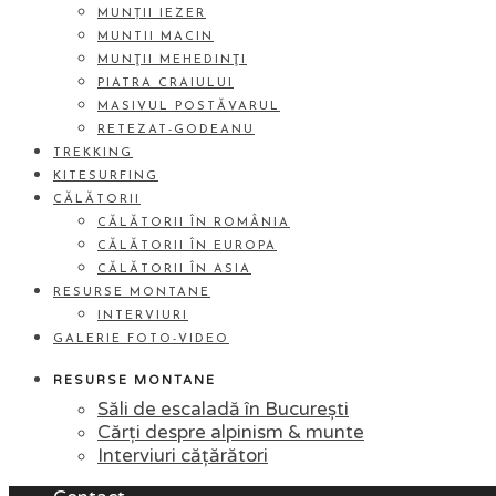
MUNȚII IEZER
MUNTII MACIN
MUNŢII MEHEDINŢI
PIATRA CRAIULUI
MASIVUL POSTĂVARUL
RETEZAT-GODEANU
TREKKING
KITESURFING
CĂLĂTORII
CĂLĂTORII ÎN ROMÂNIA
CĂLĂTORII ÎN EUROPA
CĂLĂTORII ÎN ASIA
RESURSE MONTANE
INTERVIURI
GALERIE FOTO-VIDEO
RESURSE MONTANE
Săli de escaladă în București
Cărți despre alpinism & munte
Interviuri cățărători