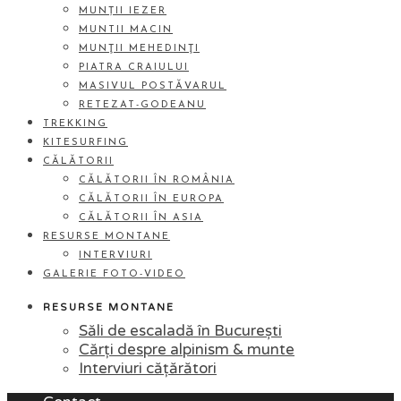
MUNȚII IEZER
MUNTII MACIN
MUNŢII MEHEDINŢI
PIATRA CRAIULUI
MASIVUL POSTĂVARUL
RETEZAT-GODEANU
TREKKING
KITESURFING
CĂLĂTORII
CĂLĂTORII ÎN ROMÂNIA
CĂLĂTORII ÎN EUROPA
CĂLĂTORII ÎN ASIA
RESURSE MONTANE
INTERVIURI
GALERIE FOTO-VIDEO
RESURSE MONTANE
Săli de escaladă în București
Cărți despre alpinism & munte
Interviuri cățărători