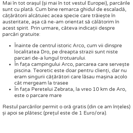
Mai în tot orașul (și mai în tot vestul Europei), parcările
sunt cu plată. Cum bine remarca ghidul de escaladă,
cățărătorii alcătuiec acea specie care trăiește în
austeritate, așa că ne-am orientat să călătorim în
acest spirit. Prin urmare, câteva indicații despre
parcări gratuite:
Înainte de centrul istoric Arco, cum vii dinspre
localitatea Dro, pe dreapta strazii sunt niste
parcari de-a lungul trotuarului.
În fața campingului Arco, parcarea care servește
piscina. Teoretic este doar pentru clienți, dar nu
eram singurii cățărători care lăsau mașina acolo
cât mergeam la trasee
În fața Peretelui Zebrata, la vreo 10 km de Aro,
este o parcare mare
Restul parcărilor permit o oră gratis (din ce am înțeles)
și apoi se plătesc (prețul este de 1 Euro/ora).