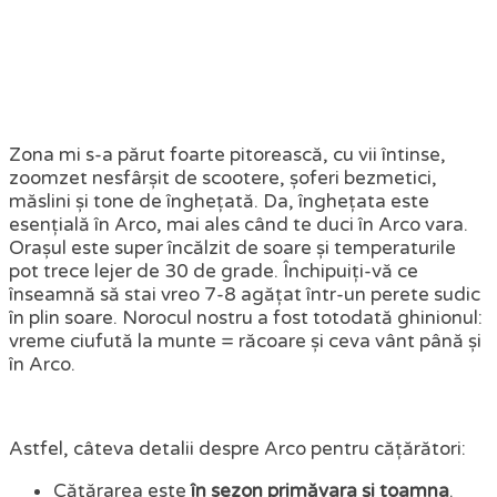
Zona mi s-a părut foarte pitorească, cu vii întinse,
zoomzet nesfârșit de scootere, șoferi bezmetici,
măslini și tone de înghețată. Da, înghețata este
esențială în Arco, mai ales când te duci în Arco vara.
Orașul este super încălzit de soare și temperaturile
pot trece lejer de 30 de grade. Închipuiți-vă ce
înseamnă să stai vreo 7-8 agățat într-un perete sudic
în plin soare. Norocul nostru a fost totodată ghinionul:
vreme ciufută la munte = răcoare și ceva vânt până și
în Arco.
Astfel, câteva detalii despre Arco pentru cățărători:
Cățărarea este
în sezon primăvara și toamna
.