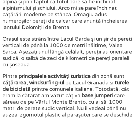
alpină și prin faptul că totul pare să fie închinat
alpinismului și schiului, Arco mi se pare închinat
cățărării moderne pe stâncă. Omagiu adus
numeroșilor pereți de calcar care anunță încheierea
lanțului Dolomiții de Brenta.
Orașul este strâns între Lacul Garda și un șir de pereți
verticali de până la 1000 de metri înălțime, Valea
Sarca. Așezați unul lângă celălalt, pereții au orientare
sudică, o salbă de zeci de kilometri de pereți paraleli
cu șoseaua.
Pintre
principalele activități turistice
din zonă sunt
cățărarea,
windsurfing-ul
pe Lacul Granada și
turele
de bicicletă
printre comunele italiene. Totodată, cât
eram la cățărat am văzut câțiva
base jumperi
care
săreau de pe Vârful Monte Brento, cu ai săi 1000
metri de perete sudic vertical. Nu îi vedeai până nu
auzeai zgomotul plastic al parașutei care se deschide.