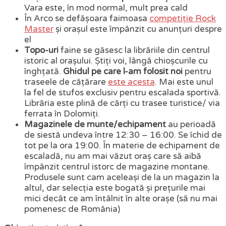
Vara este, în mod normal, mult prea cald
În Arco se defășoara faimoasa
competiție Rock
Master
și orașul este împânzit cu anunțuri despre
el
Topo-uri
faine se găsesc la librăriile din centrul
istoric al orașului. Știți voi, lângă chioșcurile cu
înghțată.
Ghidul pe care l-am folosit noi
pentru
traseele de cățărare
este acesta
. Mai este unul
la fel de stufos exclusiv pentru escalada sportivă.
Librăria este plină de cărți cu trasee turistice/ via
ferrata în Dolomiți.
Magazinele de munte/echipament
au perioadă
de siestă undeva între 12:30 – 16:00. Se îchid de
tot pe la ora 19:00. În materie de echipament de
escaladă, nu am mai văzut oraș care să aibă
împânzit centrul istorc de magazine montane.
Produsele sunt cam aceleași de la un magazin la
altul, dar selecția este bogată și prețurile mai
mici decât ce am întâlnit în alte orașe (să nu mai
pomenesc de România)