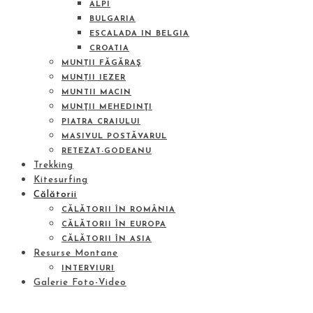
ALPI
BULGARIA
ESCALADA IN BELGIA
CROATIA
MUNȚII FĂGĂRAŞ
MUNȚII IEZER
MUNTII MACIN
MUNŢII MEHEDINŢI
PIATRA CRAIULUI
MASIVUL POSTĂVARUL
RETEZAT-GODEANU
Trekking
Kitesurfing
Călătorii
CĂLĂTORII ÎN ROMÂNIA
CĂLĂTORII ÎN EUROPA
CĂLĂTORII ÎN ASIA
Resurse Montane
INTERVIURI
Galerie Foto-Video