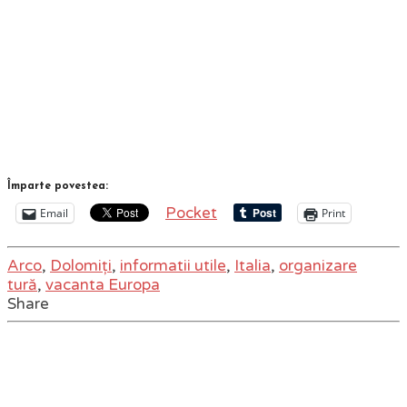
Împarte povestea:
Pocket
Email
Print
Arco
,
Dolomiți
,
informatii utile
,
Italia
,
organizare
tură
,
vacanta Europa
Share