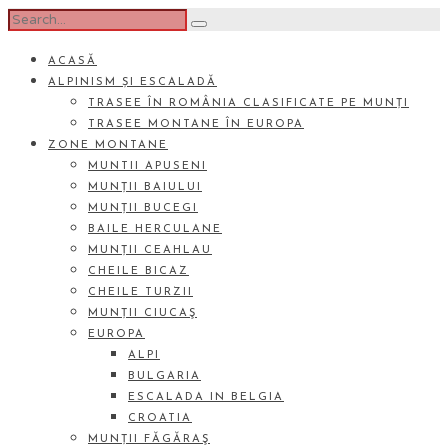
ACASĂ
ALPINISM ȘI ESCALADĂ
TRASEE ÎN ROMÂNIA CLASIFICATE PE MUNȚI
TRASEE MONTANE ÎN EUROPA
ZONE MONTANE
MUNTII APUSENI
MUNȚII BAIULUI
MUNȚII BUCEGI
BAILE HERCULANE
MUNȚII CEAHLAU
CHEILE BICAZ
CHEILE TURZII
MUNȚII CIUCAŞ
EUROPA
ALPI
BULGARIA
ESCALADA IN BELGIA
CROATIA
MUNȚII FĂGĂRAŞ