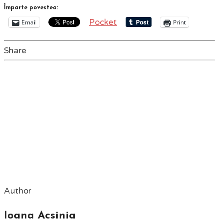
Împarte povestea:
Pocket
Email
Print
Share
Author
Ioana Acsinia