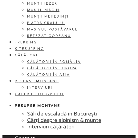
MUNȚII IEZER
MUNTII MACIN
MUNŢII MEHEDINŢI
PIATRA CRAIULUI
MASIVUL POSTĂVARUL
RETEZAT-GODEANU
TREKKING
KITESURFING
CĂLĂTORII
CĂLĂTORII ÎN ROMÂNIA
CĂLĂTORII ÎN EUROPA
CĂLĂTORII ÎN ASIA
RESURSE MONTANE
INTERVIURI
GALERIE FOTO-VIDEO
RESURSE MONTANE
Săli de escaladă în București
Cărți despre alpinism & munte
Interviuri cățărători