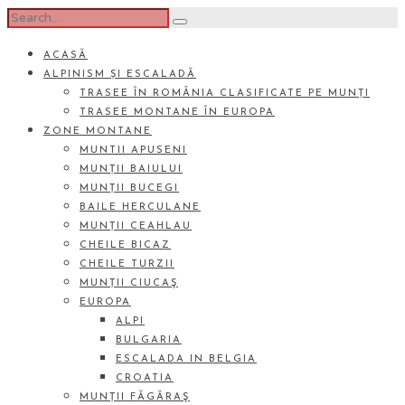
ACASĂ
ALPINISM ȘI ESCALADĂ
TRASEE ÎN ROMÂNIA CLASIFICATE PE MUNȚI
TRASEE MONTANE ÎN EUROPA
ZONE MONTANE
MUNTII APUSENI
MUNȚII BAIULUI
MUNȚII BUCEGI
BAILE HERCULANE
MUNȚII CEAHLAU
CHEILE BICAZ
CHEILE TURZII
MUNȚII CIUCAŞ
EUROPA
ALPI
BULGARIA
ESCALADA IN BELGIA
CROATIA
MUNȚII FĂGĂRAŞ