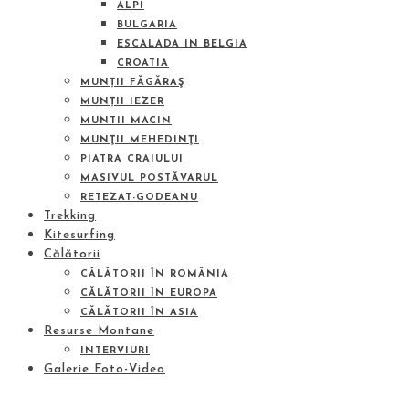
ALPI
BULGARIA
ESCALADA IN BELGIA
CROATIA
MUNȚII FĂGĂRAŞ
MUNȚII IEZER
MUNTII MACIN
MUNŢII MEHEDINŢI
PIATRA CRAIULUI
MASIVUL POSTĂVARUL
RETEZAT-GODEANU
Trekking
Kitesurfing
Călătorii
CĂLĂTORII ÎN ROMÂNIA
CĂLĂTORII ÎN EUROPA
CĂLĂTORII ÎN ASIA
Resurse Montane
INTERVIURI
Galerie Foto-Video