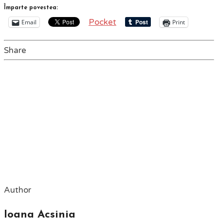
Împarte povestea:
Pocket
Email
Print
Share
Author
Ioana Acsinia