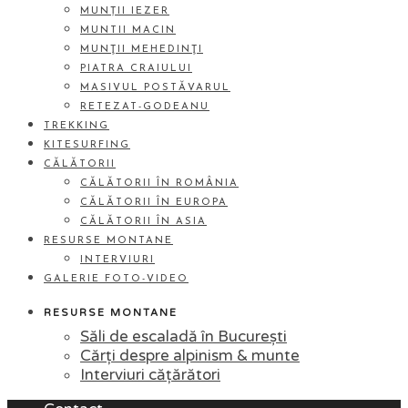
MUNȚII IEZER
MUNTII MACIN
MUNŢII MEHEDINŢI
PIATRA CRAIULUI
MASIVUL POSTĂVARUL
RETEZAT-GODEANU
TREKKING
KITESURFING
CĂLĂTORII
CĂLĂTORII ÎN ROMÂNIA
CĂLĂTORII ÎN EUROPA
CĂLĂTORII ÎN ASIA
RESURSE MONTANE
INTERVIURI
GALERIE FOTO-VIDEO
RESURSE MONTANE
Săli de escaladă în București
Cărți despre alpinism & munte
Interviuri cățărători