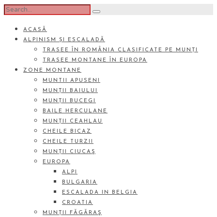
ACASĂ
ALPINISM ȘI ESCALADĂ
TRASEE ÎN ROMÂNIA CLASIFICATE PE MUNȚI
TRASEE MONTANE ÎN EUROPA
ZONE MONTANE
MUNTII APUSENI
MUNȚII BAIULUI
MUNȚII BUCEGI
BAILE HERCULANE
MUNȚII CEAHLAU
CHEILE BICAZ
CHEILE TURZII
MUNȚII CIUCAŞ
EUROPA
ALPI
BULGARIA
ESCALADA IN BELGIA
CROATIA
MUNȚII FĂGĂRAŞ