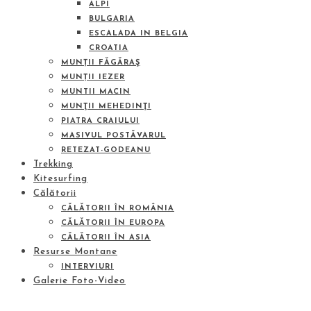
ALPI
BULGARIA
ESCALADA IN BELGIA
CROATIA
MUNȚII FĂGĂRAŞ
MUNȚII IEZER
MUNTII MACIN
MUNŢII MEHEDINŢI
PIATRA CRAIULUI
MASIVUL POSTĂVARUL
RETEZAT-GODEANU
Trekking
Kitesurfing
Călătorii
CĂLĂTORII ÎN ROMÂNIA
CĂLĂTORII ÎN EUROPA
CĂLĂTORII ÎN ASIA
Resurse Montane
INTERVIURI
Galerie Foto-Video