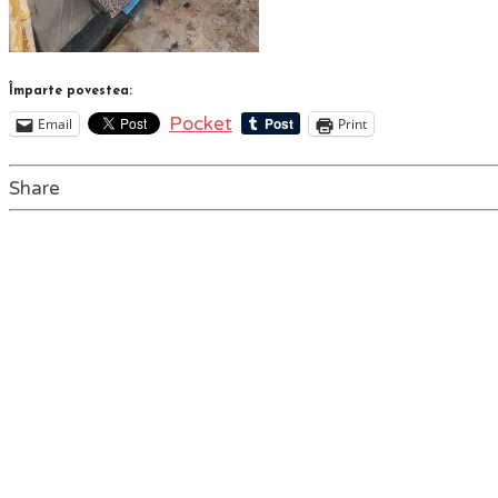
Împarte povestea:
Pocket
Email
Print
Share