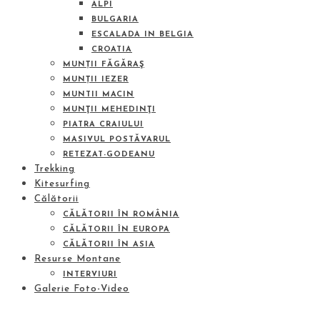
ALPI
BULGARIA
ESCALADA IN BELGIA
CROATIA
MUNȚII FĂGĂRAŞ
MUNȚII IEZER
MUNTII MACIN
MUNŢII MEHEDINŢI
PIATRA CRAIULUI
MASIVUL POSTĂVARUL
RETEZAT-GODEANU
Trekking
Kitesurfing
Călătorii
CĂLĂTORII ÎN ROMÂNIA
CĂLĂTORII ÎN EUROPA
CĂLĂTORII ÎN ASIA
Resurse Montane
INTERVIURI
Galerie Foto-Video