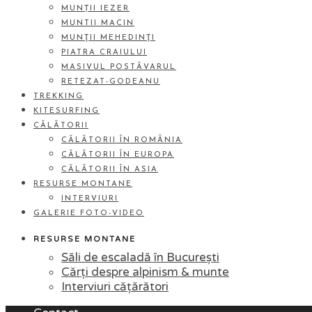
MUNȚII IEZER
MUNTII MACIN
MUNŢII MEHEDINŢI
PIATRA CRAIULUI
MASIVUL POSTĂVARUL
RETEZAT-GODEANU
TREKKING
KITESURFING
CĂLĂTORII
CĂLĂTORII ÎN ROMÂNIA
CĂLĂTORII ÎN EUROPA
CĂLĂTORII ÎN ASIA
RESURSE MONTANE
INTERVIURI
GALERIE FOTO-VIDEO
RESURSE MONTANE
Săli de escaladă în București
Cărți despre alpinism & munte
Interviuri cățărători