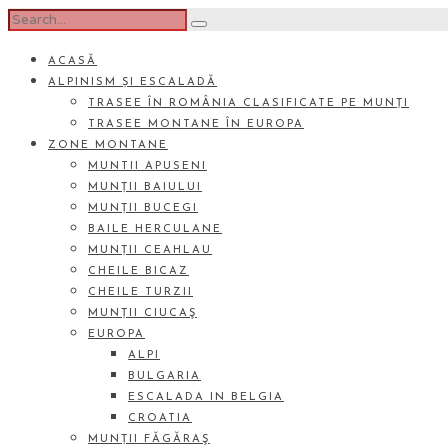
ACASĂ
ALPINISM ȘI ESCALADĂ
TRASEE ÎN ROMÂNIA CLASIFICATE PE MUNȚI
TRASEE MONTANE ÎN EUROPA
ZONE MONTANE
MUNTII APUSENI
MUNȚII BAIULUI
MUNȚII BUCEGI
BAILE HERCULANE
MUNȚII CEAHLAU
CHEILE BICAZ
CHEILE TURZII
MUNȚII CIUCAŞ
EUROPA
ALPI
BULGARIA
ESCALADA IN BELGIA
CROATIA
MUNȚII FĂGĂRAŞ