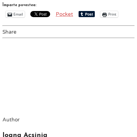
Împarte povestea:
Pocket
Email
Print
Share
Author
Ioana Acsinia