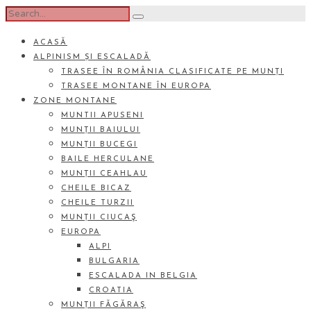
ACASĂ
ALPINISM ȘI ESCALADĂ
TRASEE ÎN ROMÂNIA CLASIFICATE PE MUNȚI
TRASEE MONTANE ÎN EUROPA
ZONE MONTANE
MUNTII APUSENI
MUNȚII BAIULUI
MUNȚII BUCEGI
BAILE HERCULANE
MUNȚII CEAHLAU
CHEILE BICAZ
CHEILE TURZII
MUNȚII CIUCAŞ
EUROPA
ALPI
BULGARIA
ESCALADA IN BELGIA
CROATIA
MUNȚII FĂGĂRAŞ