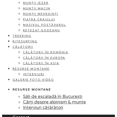
MUNȚII IEZER
MUNTII MACIN
MUNŢII MEHEDINŢI
PIATRA CRAIULUI
MASIVUL POSTĂVARUL
RETEZAT-GODEANU
TREKKING
KITESURFING
CĂLĂTORII
CĂLĂTORII ÎN ROMÂNIA
CĂLĂTORII ÎN EUROPA
CĂLĂTORII ÎN ASIA
RESURSE MONTANE
INTERVIURI
GALERIE FOTO-VIDEO
RESURSE MONTANE
Săli de escaladă în București
Cărți despre alpinism & munte
Interviuri cățărători