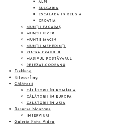
ALPI
BULGARIA
ESCALADA IN BELGIA
CROATIA
MUNȚII FĂGĂRAŞ
MUNȚII IEZER
MUNTII MACIN
MUNŢII MEHEDINŢI
PIATRA CRAIULUI
MASIVUL POSTĂVARUL
RETEZAT-GODEANU
Trekking
Kitesurfing
Călătorii
CĂLĂTORII ÎN ROMÂNIA
CĂLĂTORII ÎN EUROPA
CĂLĂTORII ÎN ASIA
Resurse Montane
INTERVIURI
Galerie Foto-Video