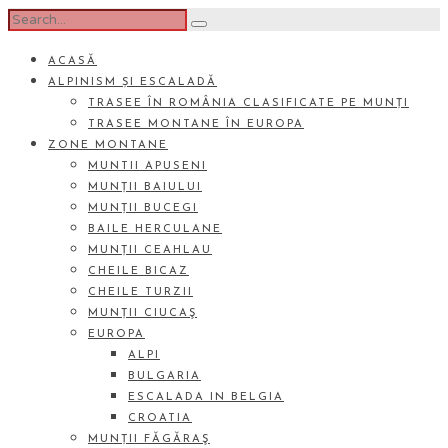
ACASĂ
ALPINISM ȘI ESCALADĂ
TRASEE ÎN ROMÂNIA CLASIFICATE PE MUNȚI
TRASEE MONTANE ÎN EUROPA
ZONE MONTANE
MUNTII APUSENI
MUNȚII BAIULUI
MUNȚII BUCEGI
BAILE HERCULANE
MUNȚII CEAHLAU
CHEILE BICAZ
CHEILE TURZII
MUNȚII CIUCAŞ
EUROPA
ALPI
BULGARIA
ESCALADA IN BELGIA
CROATIA
MUNȚII FĂGĂRAŞ