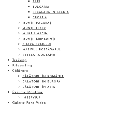
ALPI
BULGARIA
ESCALADA IN BELGIA
CROATIA
MUNȚII FĂGĂRAŞ
MUNȚII IEZER
MUNTII MACIN
MUNŢII MEHEDINŢI
PIATRA CRAIULUI
MASIVUL POSTĂVARUL
RETEZAT-GODEANU
Trekking
Kitesurfing
Călătorii
CĂLĂTORII ÎN ROMÂNIA
CĂLĂTORII ÎN EUROPA
CĂLĂTORII ÎN ASIA
Resurse Montane
INTERVIURI
Galerie Foto-Video