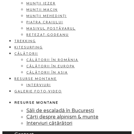
MUNȚII IEZER
MUNTII MACIN
MUNŢII MEHEDINŢI
PIATRA CRAIULUI
MASIVUL POSTĂVARUL
RETEZAT-GODEANU
TREKKING
KITESURFING
CĂLĂTORII
CĂLĂTORII ÎN ROMÂNIA
CĂLĂTORII ÎN EUROPA
CĂLĂTORII ÎN ASIA
RESURSE MONTANE
INTERVIURI
GALERIE FOTO-VIDEO
RESURSE MONTANE
Săli de escaladă în București
Cărți despre alpinism & munte
Interviuri cățărători