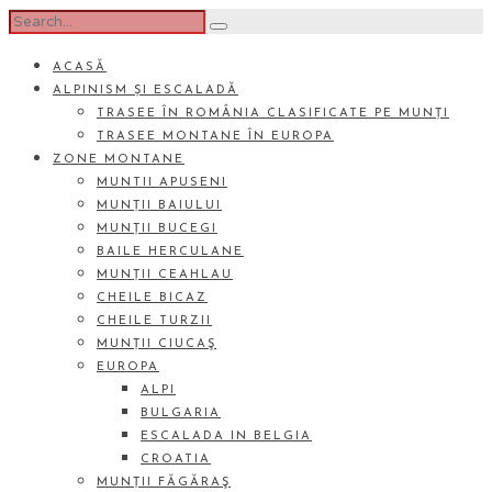
ACASĂ
ALPINISM ȘI ESCALADĂ
TRASEE ÎN ROMÂNIA CLASIFICATE PE MUNȚI
TRASEE MONTANE ÎN EUROPA
ZONE MONTANE
MUNTII APUSENI
MUNȚII BAIULUI
MUNȚII BUCEGI
BAILE HERCULANE
MUNȚII CEAHLAU
CHEILE BICAZ
CHEILE TURZII
MUNȚII CIUCAŞ
EUROPA
ALPI
BULGARIA
ESCALADA IN BELGIA
CROATIA
MUNȚII FĂGĂRAŞ