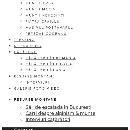
MUNȚII IEZER
MUNTII MACIN
MUNŢII MEHEDINŢI
PIATRA CRAIULUI
MASIVUL POSTĂVARUL
RETEZAT-GODEANU
TREKKING
KITESURFING
CĂLĂTORII
CĂLĂTORII ÎN ROMÂNIA
CĂLĂTORII ÎN EUROPA
CĂLĂTORII ÎN ASIA
RESURSE MONTANE
INTERVIURI
GALERIE FOTO-VIDEO
RESURSE MONTANE
Săli de escaladă în București
Cărți despre alpinism & munte
Interviuri cățărători