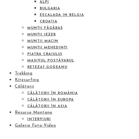
ALPI
BULGARIA
ESCALADA IN BELGIA
CROATIA
MUNȚII FĂGĂRAŞ
MUNȚII IEZER
MUNTII MACIN
MUNŢII MEHEDINŢI
PIATRA CRAIULUI
MASIVUL POSTĂVARUL
RETEZAT-GODEANU
Trekking
Kitesurfing
Călătorii
CĂLĂTORII ÎN ROMÂNIA
CĂLĂTORII ÎN EUROPA
CĂLĂTORII ÎN ASIA
Resurse Montane
INTERVIURI
Galerie Foto-Video