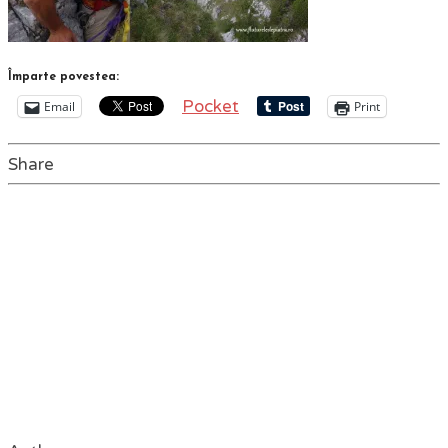
Împarte povestea:
Pocket
Email
Print
Share