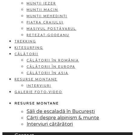
MUNȚII IEZER
MUNTII MACIN
MUNŢII MEHEDINŢI
PIATRA CRAIULUI
MASIVUL POSTĂVARUL
RETEZAT-GODEANU
TREKKING
KITESURFING
CĂLĂTORII
CĂLĂTORII ÎN ROMÂNIA
CĂLĂTORII ÎN EUROPA
CĂLĂTORII ÎN ASIA
RESURSE MONTANE
INTERVIURI
GALERIE FOTO-VIDEO
RESURSE MONTANE
Săli de escaladă în București
Cărți despre alpinism & munte
Interviuri cățărători