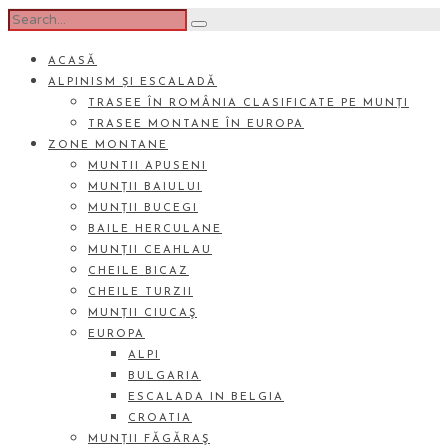
ACASĂ
ALPINISM ȘI ESCALADĂ
TRASEE ÎN ROMÂNIA CLASIFICATE PE MUNȚI
TRASEE MONTANE ÎN EUROPA
ZONE MONTANE
MUNTII APUSENI
MUNȚII BAIULUI
MUNȚII BUCEGI
BAILE HERCULANE
MUNȚII CEAHLAU
CHEILE BICAZ
CHEILE TURZII
MUNȚII CIUCAŞ
EUROPA
ALPI
BULGARIA
ESCALADA IN BELGIA
CROATIA
MUNȚII FĂGĂRAŞ