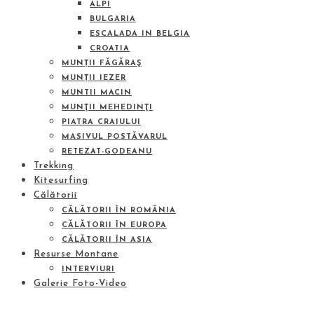
ALPI
BULGARIA
ESCALADA IN BELGIA
CROATIA
MUNȚII FĂGĂRAŞ
MUNȚII IEZER
MUNTII MACIN
MUNŢII MEHEDINŢI
PIATRA CRAIULUI
MASIVUL POSTĂVARUL
RETEZAT-GODEANU
Trekking
Kitesurfing
Călătorii
CĂLĂTORII ÎN ROMÂNIA
CĂLĂTORII ÎN EUROPA
CĂLĂTORII ÎN ASIA
Resurse Montane
INTERVIURI
Galerie Foto-Video