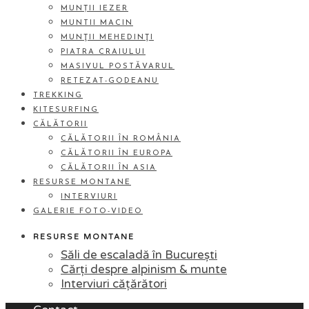
MUNȚII IEZER
MUNTII MACIN
MUNŢII MEHEDINŢI
PIATRA CRAIULUI
MASIVUL POSTĂVARUL
RETEZAT-GODEANU
TREKKING
KITESURFING
CĂLĂTORII
CĂLĂTORII ÎN ROMÂNIA
CĂLĂTORII ÎN EUROPA
CĂLĂTORII ÎN ASIA
RESURSE MONTANE
INTERVIURI
GALERIE FOTO-VIDEO
RESURSE MONTANE
Săli de escaladă în București
Cărți despre alpinism & munte
Interviuri cățărători