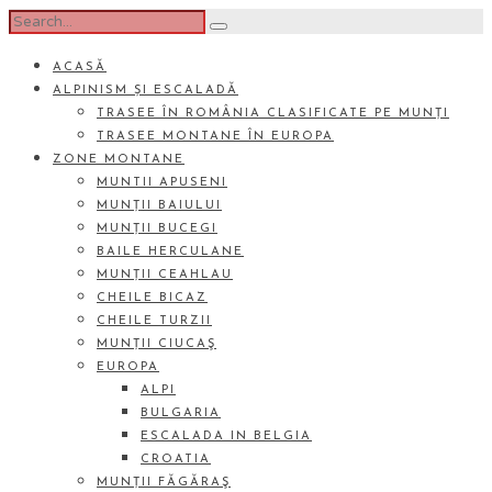
ACASĂ
ALPINISM ȘI ESCALADĂ
TRASEE ÎN ROMÂNIA CLASIFICATE PE MUNȚI
TRASEE MONTANE ÎN EUROPA
ZONE MONTANE
MUNTII APUSENI
MUNȚII BAIULUI
MUNȚII BUCEGI
BAILE HERCULANE
MUNȚII CEAHLAU
CHEILE BICAZ
CHEILE TURZII
MUNȚII CIUCAŞ
EUROPA
ALPI
BULGARIA
ESCALADA IN BELGIA
CROATIA
MUNȚII FĂGĂRAŞ