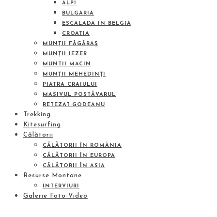
ALPI
BULGARIA
ESCALADA IN BELGIA
CROATIA
MUNȚII FĂGĂRAŞ
MUNȚII IEZER
MUNTII MACIN
MUNŢII MEHEDINŢI
PIATRA CRAIULUI
MASIVUL POSTĂVARUL
RETEZAT-GODEANU
Trekking
Kitesurfing
Călătorii
CĂLĂTORII ÎN ROMÂNIA
CĂLĂTORII ÎN EUROPA
CĂLĂTORII ÎN ASIA
Resurse Montane
INTERVIURI
Galerie Foto-Video