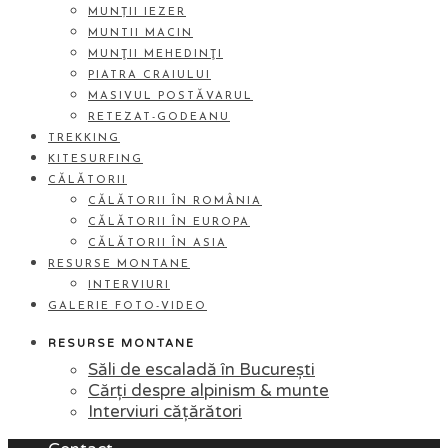
MUNȚII IEZER
MUNTII MACIN
MUNŢII MEHEDINŢI
PIATRA CRAIULUI
MASIVUL POSTĂVARUL
RETEZAT-GODEANU
TREKKING
KITESURFING
CĂLĂTORII
CĂLĂTORII ÎN ROMÂNIA
CĂLĂTORII ÎN EUROPA
CĂLĂTORII ÎN ASIA
RESURSE MONTANE
INTERVIURI
GALERIE FOTO-VIDEO
RESURSE MONTANE
Săli de escaladă în București
Cărți despre alpinism & munte
Interviuri cățărători