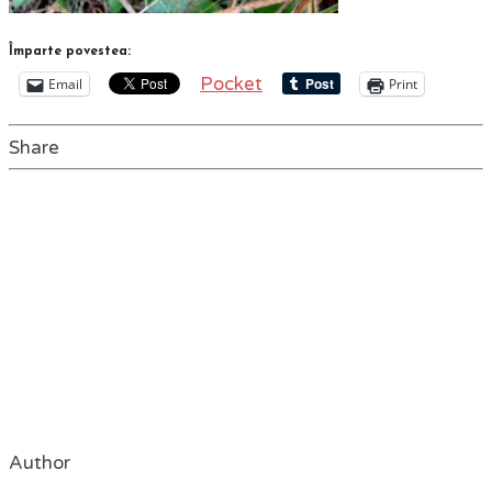
Împarte povestea:
Pocket
Email
Print
Share
Author