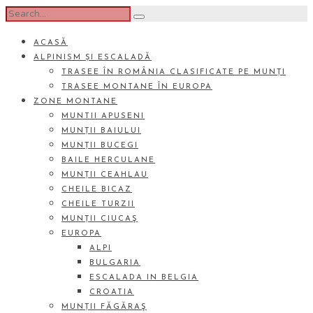
ACASĂ
ALPINISM ȘI ESCALADĂ
TRASEE ÎN ROMÂNIA CLASIFICATE PE MUNȚI
TRASEE MONTANE ÎN EUROPA
ZONE MONTANE
MUNTII APUSENI
MUNȚII BAIULUI
MUNȚII BUCEGI
BAILE HERCULANE
MUNȚII CEAHLAU
CHEILE BICAZ
CHEILE TURZII
MUNȚII CIUCAŞ
EUROPA
ALPI
BULGARIA
ESCALADA IN BELGIA
CROATIA
MUNȚII FĂGĂRAŞ