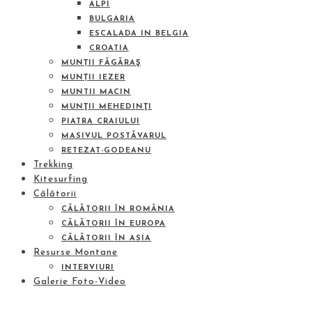
ALPI
BULGARIA
ESCALADA IN BELGIA
CROATIA
MUNȚII FĂGĂRAŞ
MUNȚII IEZER
MUNTII MACIN
MUNŢII MEHEDINŢI
PIATRA CRAIULUI
MASIVUL POSTĂVARUL
RETEZAT-GODEANU
Trekking
Kitesurfing
Călătorii
CĂLĂTORII ÎN ROMÂNIA
CĂLĂTORII ÎN EUROPA
CĂLĂTORII ÎN ASIA
Resurse Montane
INTERVIURI
Galerie Foto-Video