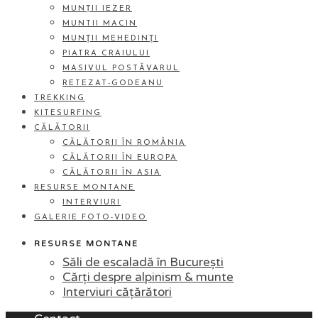
MUNȚII IEZER
MUNTII MACIN
MUNŢII MEHEDINŢI
PIATRA CRAIULUI
MASIVUL POSTĂVARUL
RETEZAT-GODEANU
TREKKING
KITESURFING
CĂLĂTORII
CĂLĂTORII ÎN ROMÂNIA
CĂLĂTORII ÎN EUROPA
CĂLĂTORII ÎN ASIA
RESURSE MONTANE
INTERVIURI
GALERIE FOTO-VIDEO
RESURSE MONTANE
Săli de escaladă în București
Cărți despre alpinism & munte
Interviuri cățărători