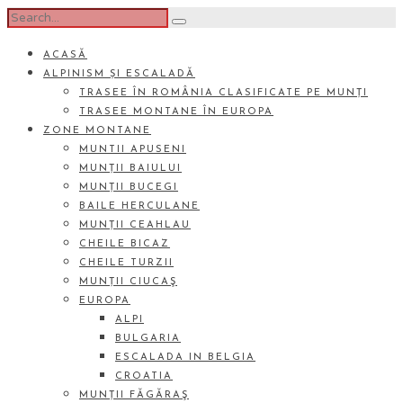
ACASĂ
ALPINISM ȘI ESCALADĂ
TRASEE ÎN ROMÂNIA CLASIFICATE PE MUNȚI
TRASEE MONTANE ÎN EUROPA
ZONE MONTANE
MUNTII APUSENI
MUNȚII BAIULUI
MUNȚII BUCEGI
BAILE HERCULANE
MUNȚII CEAHLAU
CHEILE BICAZ
CHEILE TURZII
MUNȚII CIUCAŞ
EUROPA
ALPI
BULGARIA
ESCALADA IN BELGIA
CROATIA
MUNȚII FĂGĂRAŞ