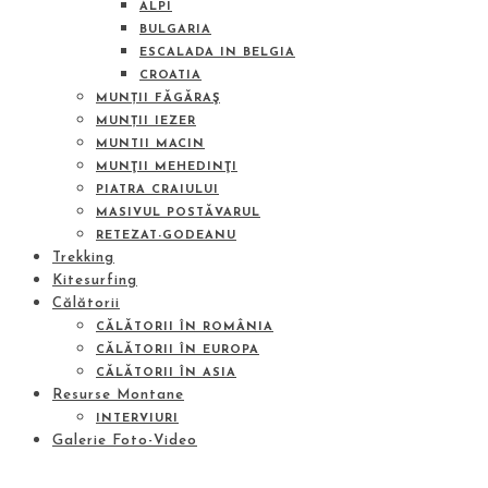
ALPI
BULGARIA
ESCALADA IN BELGIA
CROATIA
MUNȚII FĂGĂRAŞ
MUNȚII IEZER
MUNTII MACIN
MUNŢII MEHEDINŢI
PIATRA CRAIULUI
MASIVUL POSTĂVARUL
RETEZAT-GODEANU
Trekking
Kitesurfing
Călătorii
CĂLĂTORII ÎN ROMÂNIA
CĂLĂTORII ÎN EUROPA
CĂLĂTORII ÎN ASIA
Resurse Montane
INTERVIURI
Galerie Foto-Video