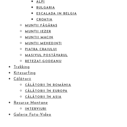
ALPI
BULGARIA
ESCALADA IN BELGIA
CROATIA
MUNȚII FĂGĂRAŞ
MUNȚII IEZER
MUNTII MACIN
MUNŢII MEHEDINŢI
PIATRA CRAIULUI
MASIVUL POSTĂVARUL
RETEZAT-GODEANU
Trekking
Kitesurfing
Călătorii
CĂLĂTORII ÎN ROMÂNIA
CĂLĂTORII ÎN EUROPA
CĂLĂTORII ÎN ASIA
Resurse Montane
INTERVIURI
Galerie Foto-Video