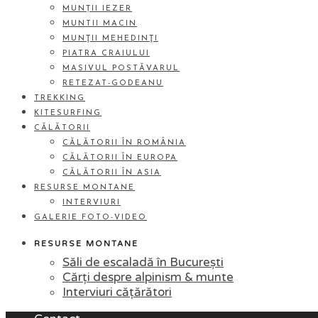
MUNȚII IEZER
MUNTII MACIN
MUNŢII MEHEDINŢI
PIATRA CRAIULUI
MASIVUL POSTĂVARUL
RETEZAT-GODEANU
TREKKING
KITESURFING
CĂLĂTORII
CĂLĂTORII ÎN ROMÂNIA
CĂLĂTORII ÎN EUROPA
CĂLĂTORII ÎN ASIA
RESURSE MONTANE
INTERVIURI
GALERIE FOTO-VIDEO
RESURSE MONTANE
Săli de escaladă în București
Cărți despre alpinism & munte
Interviuri cățărători