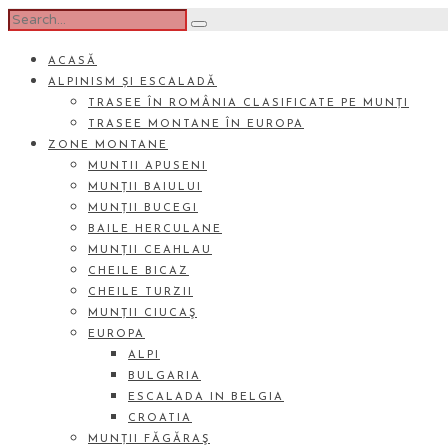
ACASĂ
ALPINISM ȘI ESCALADĂ
TRASEE ÎN ROMÂNIA CLASIFICATE PE MUNȚI
TRASEE MONTANE ÎN EUROPA
ZONE MONTANE
MUNTII APUSENI
MUNȚII BAIULUI
MUNȚII BUCEGI
BAILE HERCULANE
MUNȚII CEAHLAU
CHEILE BICAZ
CHEILE TURZII
MUNȚII CIUCAŞ
EUROPA
ALPI
BULGARIA
ESCALADA IN BELGIA
CROATIA
MUNȚII FĂGĂRAŞ