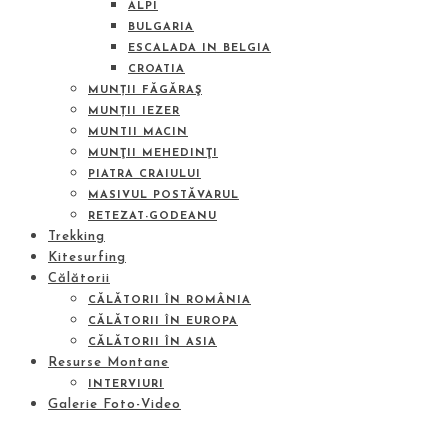
ALPI
BULGARIA
ESCALADA IN BELGIA
CROATIA
MUNȚII FĂGĂRAŞ
MUNȚII IEZER
MUNTII MACIN
MUNŢII MEHEDINŢI
PIATRA CRAIULUI
MASIVUL POSTĂVARUL
RETEZAT-GODEANU
Trekking
Kitesurfing
Călătorii
CĂLĂTORII ÎN ROMÂNIA
CĂLĂTORII ÎN EUROPA
CĂLĂTORII ÎN ASIA
Resurse Montane
INTERVIURI
Galerie Foto-Video