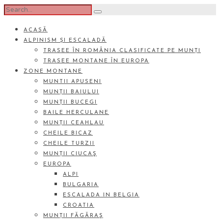
ACASĂ
ALPINISM ȘI ESCALADĂ
TRASEE ÎN ROMÂNIA CLASIFICATE PE MUNȚI
TRASEE MONTANE ÎN EUROPA
ZONE MONTANE
MUNTII APUSENI
MUNȚII BAIULUI
MUNȚII BUCEGI
BAILE HERCULANE
MUNȚII CEAHLAU
CHEILE BICAZ
CHEILE TURZII
MUNȚII CIUCAŞ
EUROPA
ALPI
BULGARIA
ESCALADA IN BELGIA
CROATIA
MUNȚII FĂGĂRAŞ