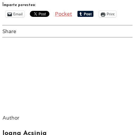
Împarte povestea:
Pocket
Email
Print
Share
Author
Ioana Acsinia