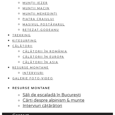
MUNȚII IEZER
MUNTII MACIN
MUNŢII MEHEDINŢI
PIATRA CRAIULUI
MASIVUL POSTĂVARUL
RETEZAT-GODEANU
TREKKING
KITESURFING
CĂLĂTORII
CĂLĂTORII ÎN ROMÂNIA
CĂLĂTORII ÎN EUROPA
CĂLĂTORII ÎN ASIA
RESURSE MONTANE
INTERVIURI
GALERIE FOTO-VIDEO
RESURSE MONTANE
Săli de escaladă în București
Cărți despre alpinism & munte
Interviuri cățărători