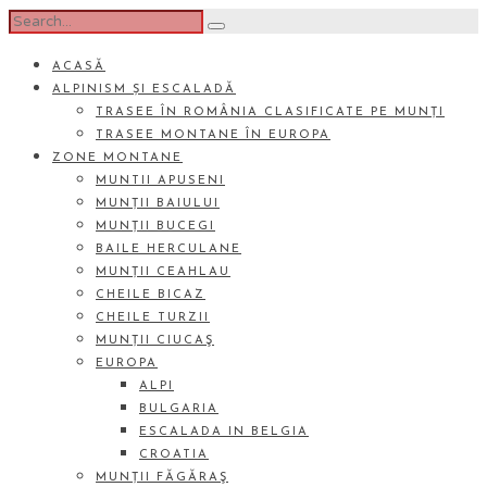
ACASĂ
ALPINISM ȘI ESCALADĂ
TRASEE ÎN ROMÂNIA CLASIFICATE PE MUNȚI
TRASEE MONTANE ÎN EUROPA
ZONE MONTANE
MUNTII APUSENI
MUNȚII BAIULUI
MUNȚII BUCEGI
BAILE HERCULANE
MUNȚII CEAHLAU
CHEILE BICAZ
CHEILE TURZII
MUNȚII CIUCAŞ
EUROPA
ALPI
BULGARIA
ESCALADA IN BELGIA
CROATIA
MUNȚII FĂGĂRAŞ