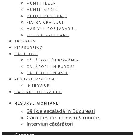
MUNȚII IEZER
MUNTII MACIN
MUNŢII MEHEDINŢI
PIATRA CRAIULUI
MASIVUL POSTĂVARUL
RETEZAT-GODEANU
TREKKING
KITESURFING
CĂLĂTORII
CĂLĂTORII ÎN ROMÂNIA
CĂLĂTORII ÎN EUROPA
CĂLĂTORII ÎN ASIA
RESURSE MONTANE
INTERVIURI
GALERIE FOTO-VIDEO
RESURSE MONTANE
Săli de escaladă în București
Cărți despre alpinism & munte
Interviuri cățărători