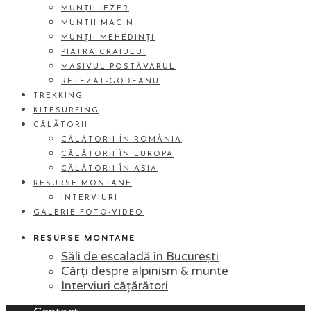
MUNȚII IEZER
MUNTII MACIN
MUNŢII MEHEDINŢI
PIATRA CRAIULUI
MASIVUL POSTĂVARUL
RETEZAT-GODEANU
TREKKING
KITESURFING
CĂLĂTORII
CĂLĂTORII ÎN ROMÂNIA
CĂLĂTORII ÎN EUROPA
CĂLĂTORII ÎN ASIA
RESURSE MONTANE
INTERVIURI
GALERIE FOTO-VIDEO
RESURSE MONTANE
Săli de escaladă în București
Cărți despre alpinism & munte
Interviuri cățărători