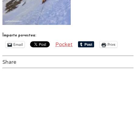
Împarte povestea:
Pocket
Email
Print
Share