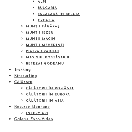
ALPI
BULGARIA
ESCALADA IN BELGIA
CROATIA
MUNȚII FĂGĂRAŞ
MUNȚII IEZER
MUNTII MACIN
MUNŢII MEHEDINŢI
PIATRA CRAIULUI
MASIVUL POSTĂVARUL
RETEZAT-GODEANU
Trekking
Kitesurfing
Călătorii
CĂLĂTORII ÎN ROMÂNIA
CĂLĂTORII ÎN EUROPA
CĂLĂTORII ÎN ASIA
Resurse Montane
INTERVIURI
Galerie Foto-Video