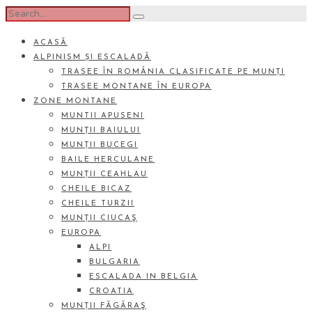
ACASĂ
ALPINISM ȘI ESCALADĂ
TRASEE ÎN ROMÂNIA CLASIFICATE PE MUNȚI
TRASEE MONTANE ÎN EUROPA
ZONE MONTANE
MUNTII APUSENI
MUNȚII BAIULUI
MUNȚII BUCEGI
BAILE HERCULANE
MUNȚII CEAHLAU
CHEILE BICAZ
CHEILE TURZII
MUNȚII CIUCAŞ
EUROPA
ALPI
BULGARIA
ESCALADA IN BELGIA
CROATIA
MUNȚII FĂGĂRAŞ