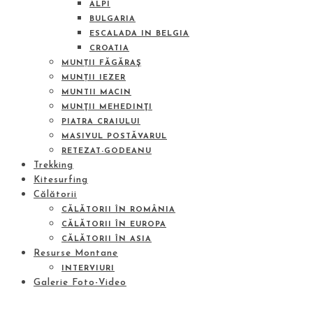
ALPI
BULGARIA
ESCALADA IN BELGIA
CROATIA
MUNȚII FĂGĂRAŞ
MUNȚII IEZER
MUNTII MACIN
MUNŢII MEHEDINŢI
PIATRA CRAIULUI
MASIVUL POSTĂVARUL
RETEZAT-GODEANU
Trekking
Kitesurfing
Călătorii
CĂLĂTORII ÎN ROMÂNIA
CĂLĂTORII ÎN EUROPA
CĂLĂTORII ÎN ASIA
Resurse Montane
INTERVIURI
Galerie Foto-Video