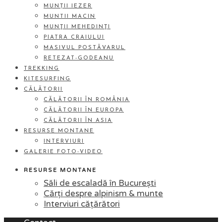
MUNȚII IEZER
MUNTII MACIN
MUNŢII MEHEDINŢI
PIATRA CRAIULUI
MASIVUL POSTĂVARUL
RETEZAT-GODEANU
TREKKING
KITESURFING
CĂLĂTORII
CĂLĂTORII ÎN ROMÂNIA
CĂLĂTORII ÎN EUROPA
CĂLĂTORII ÎN ASIA
RESURSE MONTANE
INTERVIURI
GALERIE FOTO-VIDEO
RESURSE MONTANE
Săli de escaladă în București
Cărți despre alpinism & munte
Interviuri cățărători