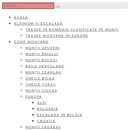
ACASĂ
ALPINISM ȘI ESCALADĂ
TRASEE ÎN ROMÂNIA CLASIFICATE PE MUNȚI
TRASEE MONTANE ÎN EUROPA
ZONE MONTANE
MUNTII APUSENI
MUNȚII BAIULUI
MUNȚII BUCEGI
BAILE HERCULANE
MUNȚII CEAHLAU
CHEILE BICAZ
CHEILE TURZII
MUNȚII CIUCAŞ
EUROPA
ALPI
BULGARIA
ESCALADA IN BELGIA
CROATIA
MUNȚII FĂGĂRAŞ