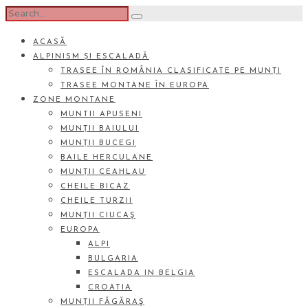
ACASĂ
ALPINISM ȘI ESCALADĂ
TRASEE ÎN ROMÂNIA CLASIFICATE PE MUNȚI
TRASEE MONTANE ÎN EUROPA
ZONE MONTANE
MUNTII APUSENI
MUNȚII BAIULUI
MUNȚII BUCEGI
BAILE HERCULANE
MUNȚII CEAHLAU
CHEILE BICAZ
CHEILE TURZII
MUNȚII CIUCAŞ
EUROPA
ALPI
BULGARIA
ESCALADA IN BELGIA
CROATIA
MUNȚII FĂGĂRAŞ