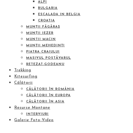
ALPI
BULGARIA
ESCALADA IN BELGIA
CROATIA
MUNȚII FĂGĂRAŞ
MUNȚII IEZER
MUNTII MACIN
MUNŢII MEHEDINŢI
PIATRA CRAIULUI
MASIVUL POSTĂVARUL
RETEZAT-GODEANU
Trekking
Kitesurfing
Călătorii
CĂLĂTORII ÎN ROMÂNIA
CĂLĂTORII ÎN EUROPA
CĂLĂTORII ÎN ASIA
Resurse Montane
INTERVIURI
Galerie Foto-Video