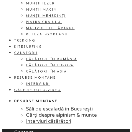
MUNȚII IEZER
MUNTII MACIN
MUNŢII MEHEDINŢI
PIATRA CRAIULUI
MASIVUL POSTĂVARUL
RETEZAT-GODEANU
TREKKING
KITESURFING
CĂLĂTORII
CĂLĂTORII ÎN ROMÂNIA
CĂLĂTORII ÎN EUROPA
CĂLĂTORII ÎN ASIA
RESURSE MONTANE
INTERVIURI
GALERIE FOTO-VIDEO
RESURSE MONTANE
Săli de escaladă în București
Cărți despre alpinism & munte
Interviuri cățărători