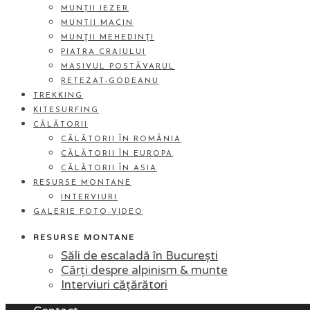
MUNȚII IEZER
MUNTII MACIN
MUNŢII MEHEDINŢI
PIATRA CRAIULUI
MASIVUL POSTĂVARUL
RETEZAT-GODEANU
TREKKING
KITESURFING
CĂLĂTORII
CĂLĂTORII ÎN ROMÂNIA
CĂLĂTORII ÎN EUROPA
CĂLĂTORII ÎN ASIA
RESURSE MONTANE
INTERVIURI
GALERIE FOTO-VIDEO
RESURSE MONTANE
Săli de escaladă în București
Cărți despre alpinism & munte
Interviuri cățărători