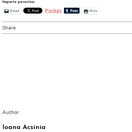
Împarte povestea:
Pocket
Email
Print
Share
Author
Ioana Acsinia