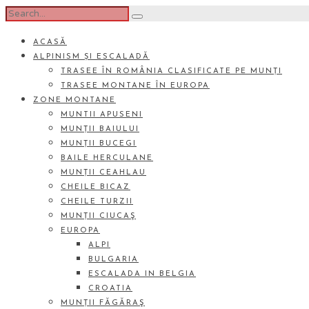
ACASĂ
ALPINISM ȘI ESCALADĂ
TRASEE ÎN ROMÂNIA CLASIFICATE PE MUNȚI
TRASEE MONTANE ÎN EUROPA
ZONE MONTANE
MUNTII APUSENI
MUNȚII BAIULUI
MUNȚII BUCEGI
BAILE HERCULANE
MUNȚII CEAHLAU
CHEILE BICAZ
CHEILE TURZII
MUNȚII CIUCAŞ
EUROPA
ALPI
BULGARIA
ESCALADA IN BELGIA
CROATIA
MUNȚII FĂGĂRAŞ