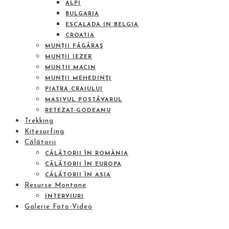
ALPI
BULGARIA
ESCALADA IN BELGIA
CROATIA
MUNȚII FĂGĂRAŞ
MUNȚII IEZER
MUNTII MACIN
MUNŢII MEHEDINŢI
PIATRA CRAIULUI
MASIVUL POSTĂVARUL
RETEZAT-GODEANU
Trekking
Kitesurfing
Călătorii
CĂLĂTORII ÎN ROMÂNIA
CĂLĂTORII ÎN EUROPA
CĂLĂTORII ÎN ASIA
Resurse Montane
INTERVIURI
Galerie Foto-Video