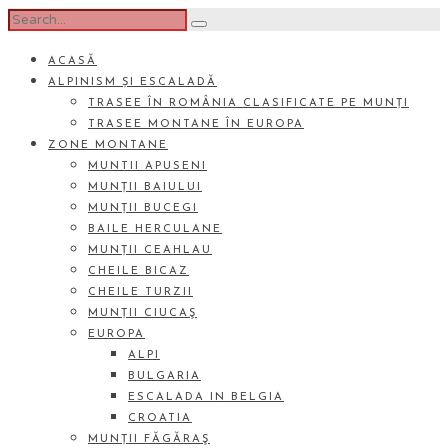
ACASĂ
ALPINISM ȘI ESCALADĂ
TRASEE ÎN ROMÂNIA CLASIFICATE PE MUNȚI
TRASEE MONTANE ÎN EUROPA
ZONE MONTANE
MUNTII APUSENI
MUNȚII BAIULUI
MUNȚII BUCEGI
BAILE HERCULANE
MUNȚII CEAHLAU
CHEILE BICAZ
CHEILE TURZII
MUNȚII CIUCAŞ
EUROPA
ALPI
BULGARIA
ESCALADA IN BELGIA
CROATIA
MUNȚII FĂGĂRAŞ