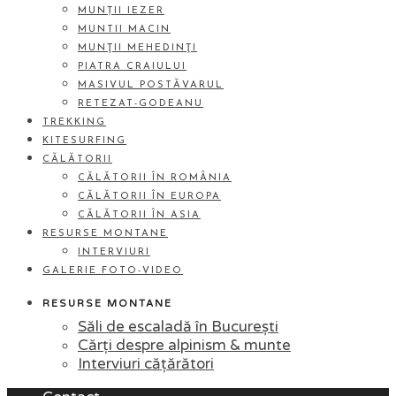
MUNȚII IEZER
MUNTII MACIN
MUNŢII MEHEDINŢI
PIATRA CRAIULUI
MASIVUL POSTĂVARUL
RETEZAT-GODEANU
TREKKING
KITESURFING
CĂLĂTORII
CĂLĂTORII ÎN ROMÂNIA
CĂLĂTORII ÎN EUROPA
CĂLĂTORII ÎN ASIA
RESURSE MONTANE
INTERVIURI
GALERIE FOTO-VIDEO
RESURSE MONTANE
Săli de escaladă în București
Cărți despre alpinism & munte
Interviuri cățărători