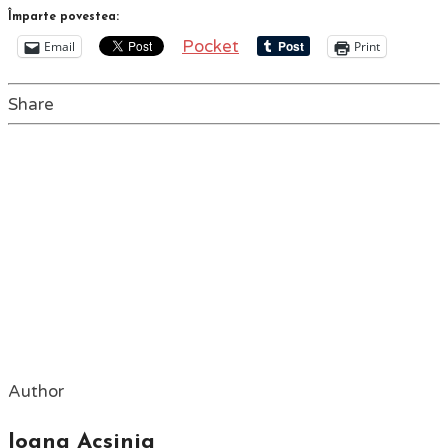
Împarte povestea:
Pocket
Email
Print
Share
Author
Ioana Acsinia