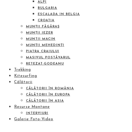
ALPI
BULGARIA
ESCALADA IN BELGIA
CROATIA
MUNȚII FĂGĂRAŞ
MUNȚII IEZER
MUNTII MACIN
MUNŢII MEHEDINŢI
PIATRA CRAIULUI
MASIVUL POSTĂVARUL
RETEZAT-GODEANU
Trekking
Kitesurfing
Călătorii
CĂLĂTORII ÎN ROMÂNIA
CĂLĂTORII ÎN EUROPA
CĂLĂTORII ÎN ASIA
Resurse Montane
INTERVIURI
Galerie Foto-Video