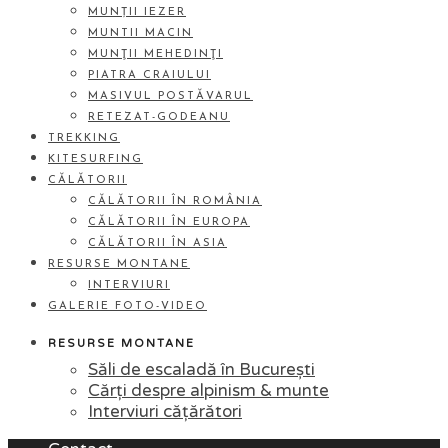
MUNȚII IEZER
MUNTII MACIN
MUNŢII MEHEDINŢI
PIATRA CRAIULUI
MASIVUL POSTĂVARUL
RETEZAT-GODEANU
TREKKING
KITESURFING
CĂLĂTORII
CĂLĂTORII ÎN ROMÂNIA
CĂLĂTORII ÎN EUROPA
CĂLĂTORII ÎN ASIA
RESURSE MONTANE
INTERVIURI
GALERIE FOTO-VIDEO
RESURSE MONTANE
Săli de escaladă în București
Cărți despre alpinism & munte
Interviuri cățărători