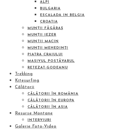
ALPI
BULGARIA
ESCALADA IN BELGIA
CROATIA
MUNȚII FĂGĂRAŞ
MUNȚII IEZER
MUNTII MACIN
MUNŢII MEHEDINŢI
PIATRA CRAIULUI
MASIVUL POSTĂVARUL
RETEZAT-GODEANU
Trekking
Kitesurfing
Călătorii
CĂLĂTORII ÎN ROMÂNIA
CĂLĂTORII ÎN EUROPA
CĂLĂTORII ÎN ASIA
Resurse Montane
INTERVIURI
Galerie Foto-Video