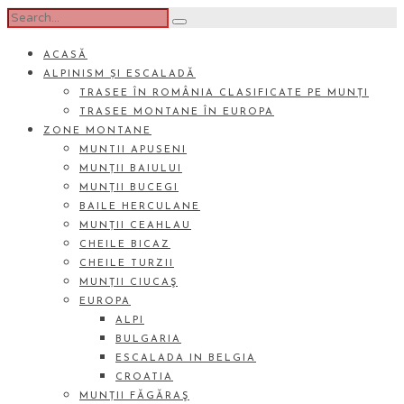
ACASĂ
ALPINISM ȘI ESCALADĂ
TRASEE ÎN ROMÂNIA CLASIFICATE PE MUNȚI
TRASEE MONTANE ÎN EUROPA
ZONE MONTANE
MUNTII APUSENI
MUNȚII BAIULUI
MUNȚII BUCEGI
BAILE HERCULANE
MUNȚII CEAHLAU
CHEILE BICAZ
CHEILE TURZII
MUNȚII CIUCAŞ
EUROPA
ALPI
BULGARIA
ESCALADA IN BELGIA
CROATIA
MUNȚII FĂGĂRAŞ