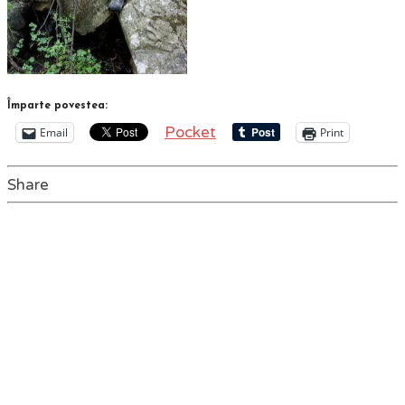
Împarte povestea:
Pocket
Email
Print
Share