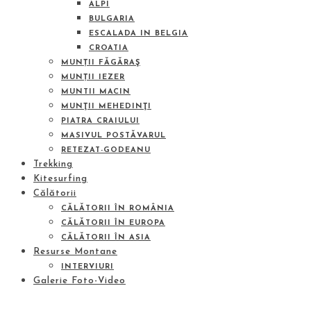
ALPI
BULGARIA
ESCALADA IN BELGIA
CROATIA
MUNȚII FĂGĂRAŞ
MUNȚII IEZER
MUNTII MACIN
MUNŢII MEHEDINŢI
PIATRA CRAIULUI
MASIVUL POSTĂVARUL
RETEZAT-GODEANU
Trekking
Kitesurfing
Călătorii
CĂLĂTORII ÎN ROMÂNIA
CĂLĂTORII ÎN EUROPA
CĂLĂTORII ÎN ASIA
Resurse Montane
INTERVIURI
Galerie Foto-Video