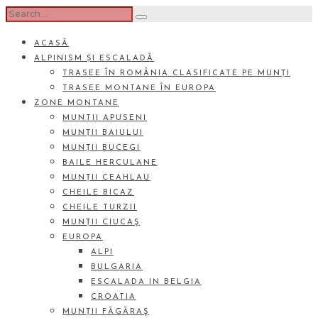
ACASĂ
ALPINISM ȘI ESCALADĂ
TRASEE ÎN ROMÂNIA CLASIFICATE PE MUNȚI
TRASEE MONTANE ÎN EUROPA
ZONE MONTANE
MUNTII APUSENI
MUNȚII BAIULUI
MUNȚII BUCEGI
BAILE HERCULANE
MUNȚII CEAHLAU
CHEILE BICAZ
CHEILE TURZII
MUNȚII CIUCAŞ
EUROPA
ALPI
BULGARIA
ESCALADA IN BELGIA
CROATIA
MUNȚII FĂGĂRAŞ