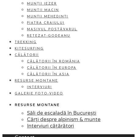
MUNȚII IEZER
MUNTII MACIN
MUNŢII MEHEDINŢI
PIATRA CRAIULUI
MASIVUL POSTĂVARUL
RETEZAT-GODEANU
TREKKING
KITESURFING
CĂLĂTORII
CĂLĂTORII ÎN ROMÂNIA
CĂLĂTORII ÎN EUROPA
CĂLĂTORII ÎN ASIA
RESURSE MONTANE
INTERVIURI
GALERIE FOTO-VIDEO
RESURSE MONTANE
Săli de escaladă în București
Cărți despre alpinism & munte
Interviuri cățărători