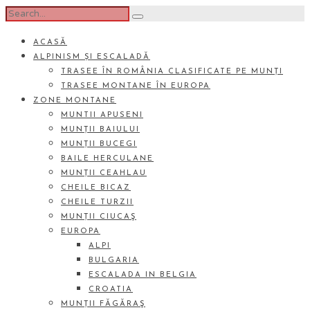
ACASĂ
ALPINISM ȘI ESCALADĂ
TRASEE ÎN ROMÂNIA CLASIFICATE PE MUNȚI
TRASEE MONTANE ÎN EUROPA
ZONE MONTANE
MUNTII APUSENI
MUNȚII BAIULUI
MUNȚII BUCEGI
BAILE HERCULANE
MUNȚII CEAHLAU
CHEILE BICAZ
CHEILE TURZII
MUNȚII CIUCAŞ
EUROPA
ALPI
BULGARIA
ESCALADA IN BELGIA
CROATIA
MUNȚII FĂGĂRAŞ