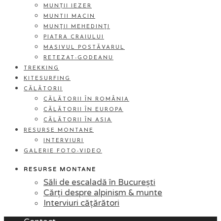
MUNȚII IEZER
MUNTII MACIN
MUNŢII MEHEDINŢI
PIATRA CRAIULUI
MASIVUL POSTĂVARUL
RETEZAT-GODEANU
TREKKING
KITESURFING
CĂLĂTORII
CĂLĂTORII ÎN ROMÂNIA
CĂLĂTORII ÎN EUROPA
CĂLĂTORII ÎN ASIA
RESURSE MONTANE
INTERVIURI
GALERIE FOTO-VIDEO
RESURSE MONTANE
Săli de escaladă în București
Cărți despre alpinism & munte
Interviuri cățărători