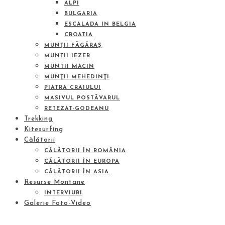
ALPI
BULGARIA
ESCALADA IN BELGIA
CROATIA
MUNȚII FĂGĂRAŞ
MUNȚII IEZER
MUNTII MACIN
MUNŢII MEHEDINŢI
PIATRA CRAIULUI
MASIVUL POSTĂVARUL
RETEZAT-GODEANU
Trekking
Kitesurfing
Călătorii
CĂLĂTORII ÎN ROMÂNIA
CĂLĂTORII ÎN EUROPA
CĂLĂTORII ÎN ASIA
Resurse Montane
INTERVIURI
Galerie Foto-Video