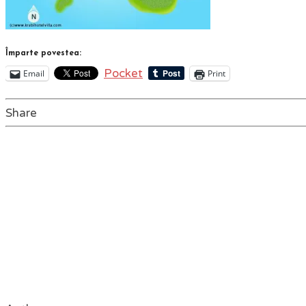
Împarte povestea:
Pocket
Email
Print
Share