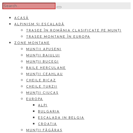
ACASĂ
ALPINISM ȘI ESCALADĂ
TRASEE ÎN ROMÂNIA CLASIFICATE PE MUNȚI
TRASEE MONTANE ÎN EUROPA
ZONE MONTANE
MUNTII APUSENI
MUNȚII BAIULUI
MUNȚII BUCEGI
BAILE HERCULANE
MUNȚII CEAHLAU
CHEILE BICAZ
CHEILE TURZII
MUNȚII CIUCAŞ
EUROPA
ALPI
BULGARIA
ESCALADA IN BELGIA
CROATIA
MUNȚII FĂGĂRAŞ