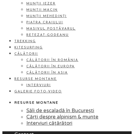
MUNȚII IEZER
MUNTII MACIN
MUNŢII MEHEDINŢI
PIATRA CRAIULUI
MASIVUL POSTĂVARUL
RETEZAT-GODEANU
TREKKING
KITESURFING
CĂLĂTORII
CĂLĂTORII ÎN ROMÂNIA
CĂLĂTORII ÎN EUROPA
CĂLĂTORII ÎN ASIA
RESURSE MONTANE
INTERVIURI
GALERIE FOTO-VIDEO
RESURSE MONTANE
Săli de escaladă în București
Cărți despre alpinism & munte
Interviuri cățărători