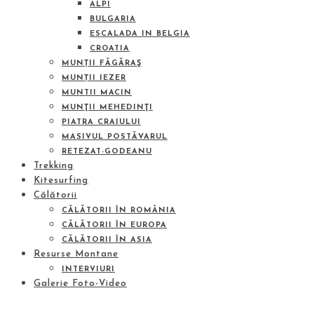
ALPI
BULGARIA
ESCALADA IN BELGIA
CROATIA
MUNȚII FĂGĂRAŞ
MUNȚII IEZER
MUNTII MACIN
MUNŢII MEHEDINŢI
PIATRA CRAIULUI
MASIVUL POSTĂVARUL
RETEZAT-GODEANU
Trekking
Kitesurfing
Călătorii
CĂLĂTORII ÎN ROMÂNIA
CĂLĂTORII ÎN EUROPA
CĂLĂTORII ÎN ASIA
Resurse Montane
INTERVIURI
Galerie Foto-Video