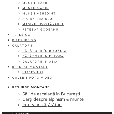
MUNȚII IEZER
MUNTII MACIN
MUNŢII MEHEDINŢI
PIATRA CRAIULUI
MASIVUL POSTĂVARUL
RETEZAT-GODEANU
TREKKING
KITESURFING
CĂLĂTORII
CĂLĂTORII ÎN ROMÂNIA
CĂLĂTORII ÎN EUROPA
CĂLĂTORII ÎN ASIA
RESURSE MONTANE
INTERVIURI
GALERIE FOTO-VIDEO
RESURSE MONTANE
Săli de escaladă în București
Cărți despre alpinism & munte
Interviuri cățărători