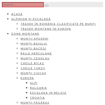
ACASĂ
ALPINISM ȘI ESCALADĂ
TRASEE ÎN ROMÂNIA CLASIFICATE PE MUNȚI
TRASEE MONTANE ÎN EUROPA
ZONE MONTANE
MUNTII APUSENI
MUNȚII BAIULUI
MUNȚII BUCEGI
BAILE HERCULANE
MUNȚII CEAHLAU
CHEILE BICAZ
CHEILE TURZII
MUNȚII CIUCAŞ
EUROPA
ALPI
BULGARIA
ESCALADA IN BELGIA
CROATIA
MUNȚII FĂGĂRAŞ