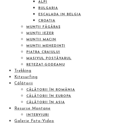
ALPI
BULGARIA
ESCALADA IN BELGIA
CROATIA
MUNȚII FĂGĂRAŞ
MUNȚII IEZER
MUNTII MACIN
MUNŢII MEHEDINŢI
PIATRA CRAIULUI
MASIVUL POSTĂVARUL
RETEZAT-GODEANU
Trekking
Kitesurfing
Călătorii
CĂLĂTORII ÎN ROMÂNIA
CĂLĂTORII ÎN EUROPA
CĂLĂTORII ÎN ASIA
Resurse Montane
INTERVIURI
Galerie Foto-Video