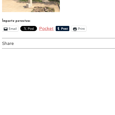
Împarte povestea:
Pocket
Email
Print
Share