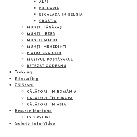
ALPI
BULGARIA
ESCALADA IN BELGIA
CROATIA
MUNȚII FĂGĂRAŞ
MUNȚII IEZER
MUNTII MACIN
MUNŢII MEHEDINŢI
PIATRA CRAIULUI
MASIVUL POSTĂVARUL
RETEZAT-GODEANU
Trekking
Kitesurfing
Călătorii
CĂLĂTORII ÎN ROMÂNIA
CĂLĂTORII ÎN EUROPA
CĂLĂTORII ÎN ASIA
Resurse Montane
INTERVIURI
Galerie Foto-Video