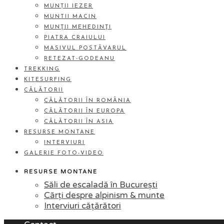
MUNȚII IEZER
MUNTII MACIN
MUNŢII MEHEDINŢI
PIATRA CRAIULUI
MASIVUL POSTĂVARUL
RETEZAT-GODEANU
TREKKING
KITESURFING
CĂLĂTORII
CĂLĂTORII ÎN ROMÂNIA
CĂLĂTORII ÎN EUROPA
CĂLĂTORII ÎN ASIA
RESURSE MONTANE
INTERVIURI
GALERIE FOTO-VIDEO
RESURSE MONTANE
Săli de escaladă în București
Cărți despre alpinism & munte
Interviuri cățărători