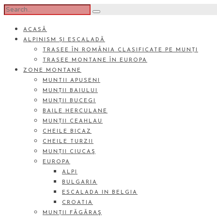
ACASĂ
ALPINISM ȘI ESCALADĂ
TRASEE ÎN ROMÂNIA CLASIFICATE PE MUNȚI
TRASEE MONTANE ÎN EUROPA
ZONE MONTANE
MUNTII APUSENI
MUNȚII BAIULUI
MUNȚII BUCEGI
BAILE HERCULANE
MUNȚII CEAHLAU
CHEILE BICAZ
CHEILE TURZII
MUNȚII CIUCAŞ
EUROPA
ALPI
BULGARIA
ESCALADA IN BELGIA
CROATIA
MUNȚII FĂGĂRAŞ