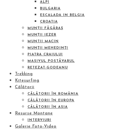
ALPI
BULGARIA
ESCALADA IN BELGIA
CROATIA
MUNȚII FĂGĂRAŞ
MUNȚII IEZER
MUNTII MACIN
MUNŢII MEHEDINŢI
PIATRA CRAIULUI
MASIVUL POSTĂVARUL
RETEZAT-GODEANU
Trekking
Kitesurfing
Călătorii
CĂLĂTORII ÎN ROMÂNIA
CĂLĂTORII ÎN EUROPA
CĂLĂTORII ÎN ASIA
Resurse Montane
INTERVIURI
Galerie Foto-Video