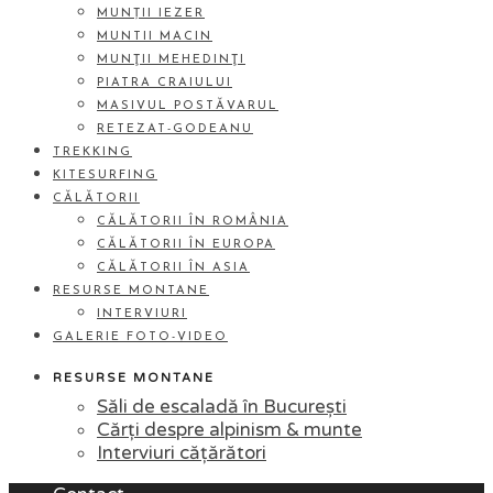
MUNȚII IEZER
MUNTII MACIN
MUNŢII MEHEDINŢI
PIATRA CRAIULUI
MASIVUL POSTĂVARUL
RETEZAT-GODEANU
TREKKING
KITESURFING
CĂLĂTORII
CĂLĂTORII ÎN ROMÂNIA
CĂLĂTORII ÎN EUROPA
CĂLĂTORII ÎN ASIA
RESURSE MONTANE
INTERVIURI
GALERIE FOTO-VIDEO
RESURSE MONTANE
Săli de escaladă în București
Cărți despre alpinism & munte
Interviuri cățărători