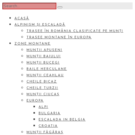
ACASĂ
ALPINISM ȘI ESCALADĂ
TRASEE ÎN ROMÂNIA CLASIFICATE PE MUNȚI
TRASEE MONTANE ÎN EUROPA
ZONE MONTANE
MUNTII APUSENI
MUNȚII BAIULUI
MUNȚII BUCEGI
BAILE HERCULANE
MUNȚII CEAHLAU
CHEILE BICAZ
CHEILE TURZII
MUNȚII CIUCAŞ
EUROPA
ALPI
BULGARIA
ESCALADA IN BELGIA
CROATIA
MUNȚII FĂGĂRAŞ