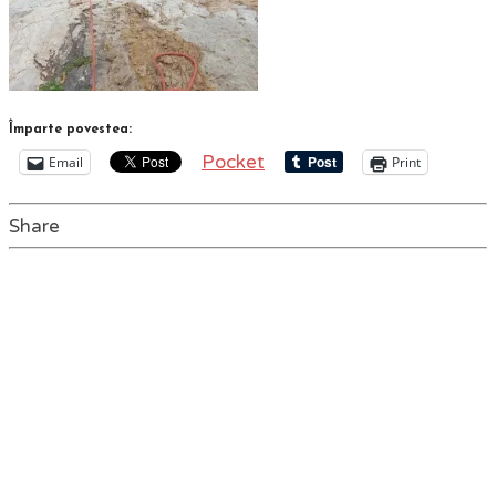
Împarte povestea:
Pocket
Email
Print
Share