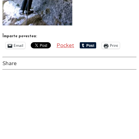
Împarte povestea:
Pocket
Email
Print
Share