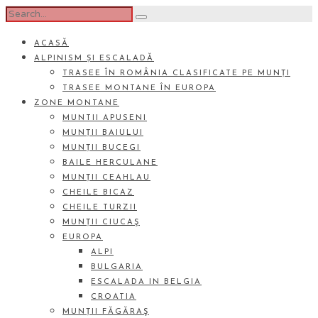
ACASĂ
ALPINISM ȘI ESCALADĂ
TRASEE ÎN ROMÂNIA CLASIFICATE PE MUNȚI
TRASEE MONTANE ÎN EUROPA
ZONE MONTANE
MUNTII APUSENI
MUNȚII BAIULUI
MUNȚII BUCEGI
BAILE HERCULANE
MUNȚII CEAHLAU
CHEILE BICAZ
CHEILE TURZII
MUNȚII CIUCAŞ
EUROPA
ALPI
BULGARIA
ESCALADA IN BELGIA
CROATIA
MUNȚII FĂGĂRAŞ