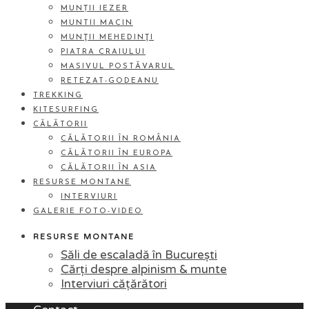
MUNȚII IEZER
MUNTII MACIN
MUNŢII MEHEDINŢI
PIATRA CRAIULUI
MASIVUL POSTĂVARUL
RETEZAT-GODEANU
TREKKING
KITESURFING
CĂLĂTORII
CĂLĂTORII ÎN ROMÂNIA
CĂLĂTORII ÎN EUROPA
CĂLĂTORII ÎN ASIA
RESURSE MONTANE
INTERVIURI
GALERIE FOTO-VIDEO
RESURSE MONTANE
Săli de escaladă în București
Cărți despre alpinism & munte
Interviuri cățărători