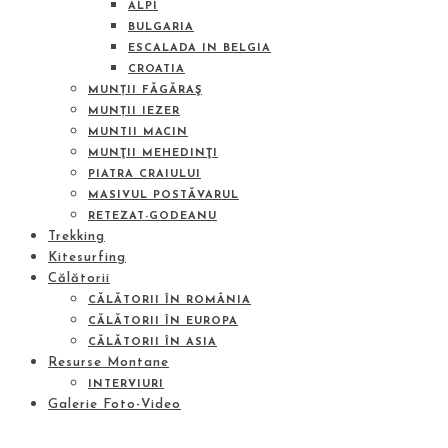
ALPI
BULGARIA
ESCALADA IN BELGIA
CROATIA
MUNȚII FĂGĂRAŞ
MUNȚII IEZER
MUNTII MACIN
MUNŢII MEHEDINŢI
PIATRA CRAIULUI
MASIVUL POSTĂVARUL
RETEZAT-GODEANU
Trekking
Kitesurfing
Călătorii
CĂLĂTORII ÎN ROMÂNIA
CĂLĂTORII ÎN EUROPA
CĂLĂTORII ÎN ASIA
Resurse Montane
INTERVIURI
Galerie Foto-Video