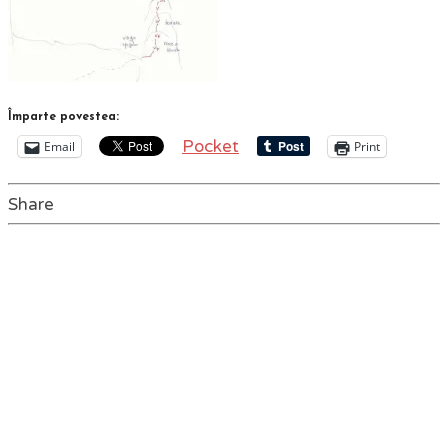
Împarte povestea:
Pocket
Email
Print
Share