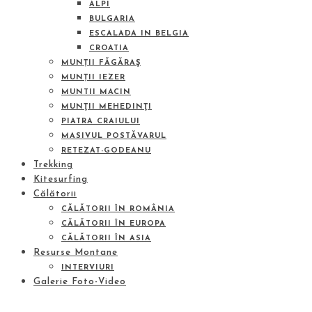
ALPI
BULGARIA
ESCALADA IN BELGIA
CROATIA
MUNȚII FĂGĂRAŞ
MUNȚII IEZER
MUNTII MACIN
MUNŢII MEHEDINŢI
PIATRA CRAIULUI
MASIVUL POSTĂVARUL
RETEZAT-GODEANU
Trekking
Kitesurfing
Călătorii
CĂLĂTORII ÎN ROMÂNIA
CĂLĂTORII ÎN EUROPA
CĂLĂTORII ÎN ASIA
Resurse Montane
INTERVIURI
Galerie Foto-Video