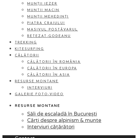
MUNȚII IEZER
MUNTII MACIN
MUNŢII MEHEDINŢI
PIATRA CRAIULUI
MASIVUL POSTĂVARUL
RETEZAT-GODEANU
TREKKING
KITESURFING
CĂLĂTORII
CĂLĂTORII ÎN ROMÂNIA
CĂLĂTORII ÎN EUROPA
CĂLĂTORII ÎN ASIA
RESURSE MONTANE
INTERVIURI
GALERIE FOTO-VIDEO
RESURSE MONTANE
Săli de escaladă în București
Cărți despre alpinism & munte
Interviuri cățărători