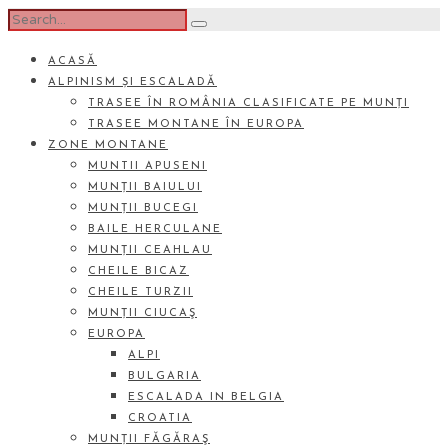
ACASĂ
ALPINISM ȘI ESCALADĂ
TRASEE ÎN ROMÂNIA CLASIFICATE PE MUNȚI
TRASEE MONTANE ÎN EUROPA
ZONE MONTANE
MUNTII APUSENI
MUNȚII BAIULUI
MUNȚII BUCEGI
BAILE HERCULANE
MUNȚII CEAHLAU
CHEILE BICAZ
CHEILE TURZII
MUNȚII CIUCAŞ
EUROPA
ALPI
BULGARIA
ESCALADA IN BELGIA
CROATIA
MUNȚII FĂGĂRAŞ