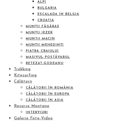
ALPI
BULGARIA
ESCALADA IN BELGIA
CROATIA
MUNȚII FĂGĂRAŞ
MUNȚII IEZER
MUNTII MACIN
MUNŢII MEHEDINŢI
PIATRA CRAIULUI
MASIVUL POSTĂVARUL
RETEZAT-GODEANU
Trekking
Kitesurfing
Călătorii
CĂLĂTORII ÎN ROMÂNIA
CĂLĂTORII ÎN EUROPA
CĂLĂTORII ÎN ASIA
Resurse Montane
INTERVIURI
Galerie Foto-Video