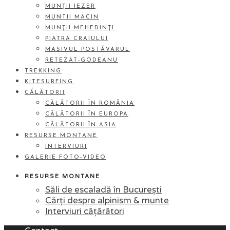
MUNȚII IEZER
MUNTII MACIN
MUNŢII MEHEDINŢI
PIATRA CRAIULUI
MASIVUL POSTĂVARUL
RETEZAT-GODEANU
TREKKING
KITESURFING
CĂLĂTORII
CĂLĂTORII ÎN ROMÂNIA
CĂLĂTORII ÎN EUROPA
CĂLĂTORII ÎN ASIA
RESURSE MONTANE
INTERVIURI
GALERIE FOTO-VIDEO
RESURSE MONTANE
Săli de escaladă în București
Cărți despre alpinism & munte
Interviuri cățărători