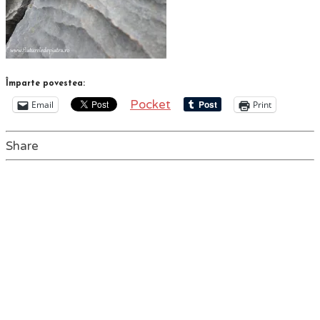
Împarte povestea:
Pocket
Email
Print
Share