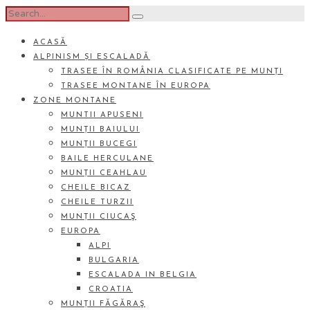
ACASĂ
ALPINISM ȘI ESCALADĂ
TRASEE ÎN ROMÂNIA CLASIFICATE PE MUNȚI
TRASEE MONTANE ÎN EUROPA
ZONE MONTANE
MUNTII APUSENI
MUNȚII BAIULUI
MUNȚII BUCEGI
BAILE HERCULANE
MUNȚII CEAHLAU
CHEILE BICAZ
CHEILE TURZII
MUNȚII CIUCAŞ
EUROPA
ALPI
BULGARIA
ESCALADA IN BELGIA
CROATIA
MUNȚII FĂGĂRAŞ