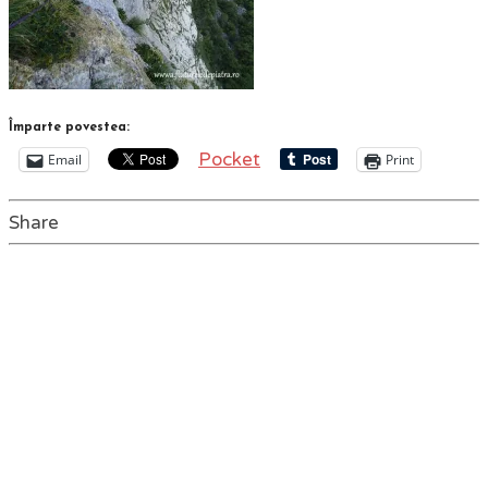
Împarte povestea:
Pocket
Email
Print
Share