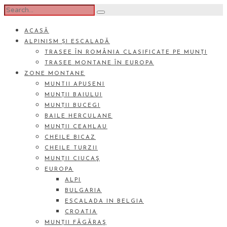
ACASĂ
ALPINISM ȘI ESCALADĂ
TRASEE ÎN ROMÂNIA CLASIFICATE PE MUNȚI
TRASEE MONTANE ÎN EUROPA
ZONE MONTANE
MUNTII APUSENI
MUNȚII BAIULUI
MUNȚII BUCEGI
BAILE HERCULANE
MUNȚII CEAHLAU
CHEILE BICAZ
CHEILE TURZII
MUNȚII CIUCAŞ
EUROPA
ALPI
BULGARIA
ESCALADA IN BELGIA
CROATIA
MUNȚII FĂGĂRAŞ