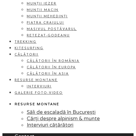
MUNȚII IEZER
MUNTII MACIN
MUNŢII MEHEDINŢI
PIATRA CRAIULUI
MASIVUL POSTĂVARUL
RETEZAT-GODEANU
TREKKING
KITESURFING
CĂLĂTORII
CĂLĂTORII ÎN ROMÂNIA
CĂLĂTORII ÎN EUROPA
CĂLĂTORII ÎN ASIA
RESURSE MONTANE
INTERVIURI
GALERIE FOTO-VIDEO
RESURSE MONTANE
Săli de escaladă în București
Cărți despre alpinism & munte
Interviuri cățărători