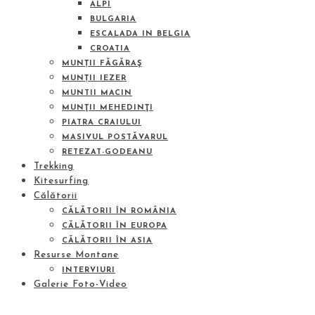
ALPI
BULGARIA
ESCALADA IN BELGIA
CROATIA
MUNȚII FĂGĂRAŞ
MUNȚII IEZER
MUNTII MACIN
MUNŢII MEHEDINŢI
PIATRA CRAIULUI
MASIVUL POSTĂVARUL
RETEZAT-GODEANU
Trekking
Kitesurfing
Călătorii
CĂLĂTORII ÎN ROMÂNIA
CĂLĂTORII ÎN EUROPA
CĂLĂTORII ÎN ASIA
Resurse Montane
INTERVIURI
Galerie Foto-Video