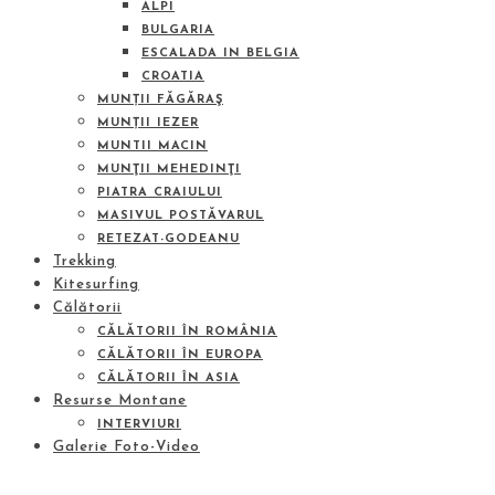
ALPI
BULGARIA
ESCALADA IN BELGIA
CROATIA
MUNȚII FĂGĂRAŞ
MUNȚII IEZER
MUNTII MACIN
MUNŢII MEHEDINŢI
PIATRA CRAIULUI
MASIVUL POSTĂVARUL
RETEZAT-GODEANU
Trekking
Kitesurfing
Călătorii
CĂLĂTORII ÎN ROMÂNIA
CĂLĂTORII ÎN EUROPA
CĂLĂTORII ÎN ASIA
Resurse Montane
INTERVIURI
Galerie Foto-Video