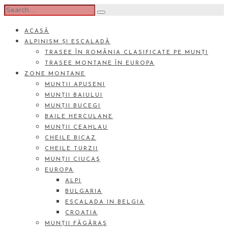
ACASĂ
ALPINISM ȘI ESCALADĂ
TRASEE ÎN ROMÂNIA CLASIFICATE PE MUNȚI
TRASEE MONTANE ÎN EUROPA
ZONE MONTANE
MUNTII APUSENI
MUNȚII BAIULUI
MUNȚII BUCEGI
BAILE HERCULANE
MUNȚII CEAHLAU
CHEILE BICAZ
CHEILE TURZII
MUNȚII CIUCAŞ
EUROPA
ALPI
BULGARIA
ESCALADA IN BELGIA
CROATIA
MUNȚII FĂGĂRAŞ