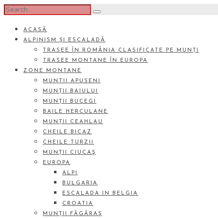
ACASĂ
ALPINISM ȘI ESCALADĂ
TRASEE ÎN ROMÂNIA CLASIFICATE PE MUNȚI
TRASEE MONTANE ÎN EUROPA
ZONE MONTANE
MUNTII APUSENI
MUNȚII BAIULUI
MUNȚII BUCEGI
BAILE HERCULANE
MUNȚII CEAHLAU
CHEILE BICAZ
CHEILE TURZII
MUNȚII CIUCAŞ
EUROPA
ALPI
BULGARIA
ESCALADA IN BELGIA
CROATIA
MUNȚII FĂGĂRAŞ