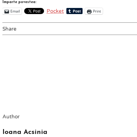
Împarte povestea:
Pocket
Email
Print
Share
Author
Ioana Acsinia