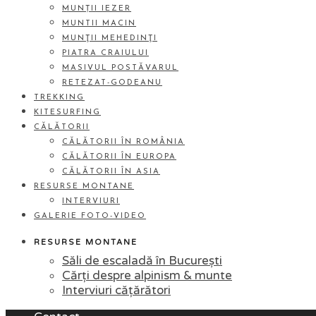
MUNȚII IEZER
MUNTII MACIN
MUNŢII MEHEDINŢI
PIATRA CRAIULUI
MASIVUL POSTĂVARUL
RETEZAT-GODEANU
TREKKING
KITESURFING
CĂLĂTORII
CĂLĂTORII ÎN ROMÂNIA
CĂLĂTORII ÎN EUROPA
CĂLĂTORII ÎN ASIA
RESURSE MONTANE
INTERVIURI
GALERIE FOTO-VIDEO
RESURSE MONTANE
Săli de escaladă în București
Cărți despre alpinism & munte
Interviuri cățărători