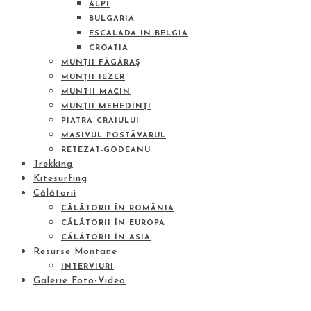
ALPI
BULGARIA
ESCALADA IN BELGIA
CROATIA
MUNȚII FĂGĂRAŞ
MUNȚII IEZER
MUNTII MACIN
MUNŢII MEHEDINŢI
PIATRA CRAIULUI
MASIVUL POSTĂVARUL
RETEZAT-GODEANU
Trekking
Kitesurfing
Călătorii
CĂLĂTORII ÎN ROMÂNIA
CĂLĂTORII ÎN EUROPA
CĂLĂTORII ÎN ASIA
Resurse Montane
INTERVIURI
Galerie Foto-Video