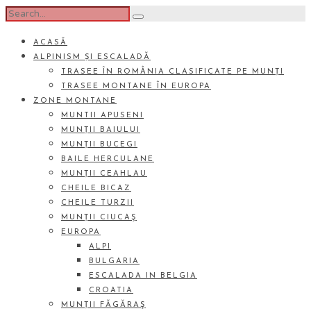
ACASĂ
ALPINISM ȘI ESCALADĂ
TRASEE ÎN ROMÂNIA CLASIFICATE PE MUNȚI
TRASEE MONTANE ÎN EUROPA
ZONE MONTANE
MUNTII APUSENI
MUNȚII BAIULUI
MUNȚII BUCEGI
BAILE HERCULANE
MUNȚII CEAHLAU
CHEILE BICAZ
CHEILE TURZII
MUNȚII CIUCAŞ
EUROPA
ALPI
BULGARIA
ESCALADA IN BELGIA
CROATIA
MUNȚII FĂGĂRAŞ