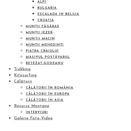
ALPI
BULGARIA
ESCALADA IN BELGIA
CROATIA
MUNȚII FĂGĂRAŞ
MUNȚII IEZER
MUNTII MACIN
MUNŢII MEHEDINŢI
PIATRA CRAIULUI
MASIVUL POSTĂVARUL
RETEZAT-GODEANU
Trekking
Kitesurfing
Călătorii
CĂLĂTORII ÎN ROMÂNIA
CĂLĂTORII ÎN EUROPA
CĂLĂTORII ÎN ASIA
Resurse Montane
INTERVIURI
Galerie Foto-Video