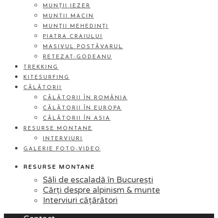
MUNȚII IEZER
MUNTII MACIN
MUNŢII MEHEDINŢI
PIATRA CRAIULUI
MASIVUL POSTĂVARUL
RETEZAT-GODEANU
TREKKING
KITESURFING
CĂLĂTORII
CĂLĂTORII ÎN ROMÂNIA
CĂLĂTORII ÎN EUROPA
CĂLĂTORII ÎN ASIA
RESURSE MONTANE
INTERVIURI
GALERIE FOTO-VIDEO
RESURSE MONTANE
Săli de escaladă în București
Cărți despre alpinism & munte
Interviuri cățărători