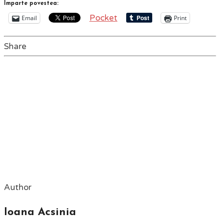
Împarte povestea:
Pocket
Email
Print
Share
Author
Ioana Acsinia