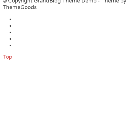
© Copyright GrandBlog Theme Demo - Theme by
ThemeGoods
Top