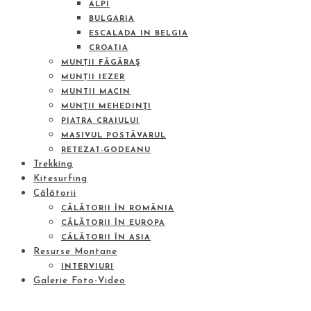
ALPI
BULGARIA
ESCALADA IN BELGIA
CROATIA
MUNȚII FĂGĂRAŞ
MUNȚII IEZER
MUNTII MACIN
MUNŢII MEHEDINŢI
PIATRA CRAIULUI
MASIVUL POSTĂVARUL
RETEZAT-GODEANU
Trekking
Kitesurfing
Călătorii
CĂLĂTORII ÎN ROMÂNIA
CĂLĂTORII ÎN EUROPA
CĂLĂTORII ÎN ASIA
Resurse Montane
INTERVIURI
Galerie Foto-Video