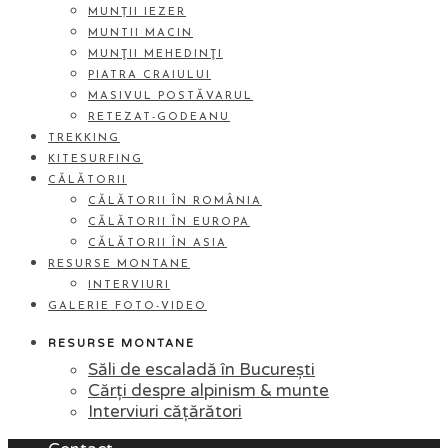
MUNȚII IEZER
MUNTII MACIN
MUNŢII MEHEDINŢI
PIATRA CRAIULUI
MASIVUL POSTĂVARUL
RETEZAT-GODEANU
TREKKING
KITESURFING
CĂLĂTORII
CĂLĂTORII ÎN ROMÂNIA
CĂLĂTORII ÎN EUROPA
CĂLĂTORII ÎN ASIA
RESURSE MONTANE
INTERVIURI
GALERIE FOTO-VIDEO
RESURSE MONTANE
Săli de escaladă în București
Cărți despre alpinism & munte
Interviuri cățărători