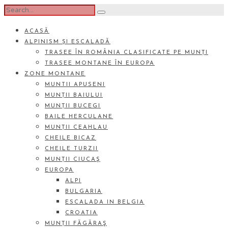
ACASĂ
ALPINISM ȘI ESCALADĂ
TRASEE ÎN ROMÂNIA CLASIFICATE PE MUNȚI
TRASEE MONTANE ÎN EUROPA
ZONE MONTANE
MUNTII APUSENI
MUNȚII BAIULUI
MUNȚII BUCEGI
BAILE HERCULANE
MUNȚII CEAHLAU
CHEILE BICAZ
CHEILE TURZII
MUNȚII CIUCAŞ
EUROPA
ALPI
BULGARIA
ESCALADA IN BELGIA
CROATIA
MUNȚII FĂGĂRAŞ