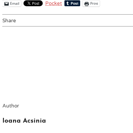
Pocket
Email
Print
Share
Author
Ioana Acsinia