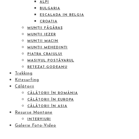
ALPI
BULGARIA
ESCALADA IN BELGIA
CROATIA
MUNȚII FĂGĂRAŞ
MUNȚII IEZER
MUNTII MACIN
MUNŢII MEHEDINŢI
PIATRA CRAIULUI
MASIVUL POSTĂVARUL
RETEZAT-GODEANU
Trekking
Kitesurfing
Călătorii
CĂLĂTORII ÎN ROMÂNIA
CĂLĂTORII ÎN EUROPA
CĂLĂTORII ÎN ASIA
Resurse Montane
INTERVIURI
Galerie Foto-Video