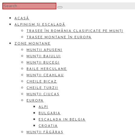
ACASĂ
ALPINISM ȘI ESCALADĂ
TRASEE ÎN ROMÂNIA CLASIFICATE PE MUNȚI
TRASEE MONTANE ÎN EUROPA
ZONE MONTANE
MUNTII APUSENI
MUNȚII BAIULUI
MUNȚII BUCEGI
BAILE HERCULANE
MUNȚII CEAHLAU
CHEILE BICAZ
CHEILE TURZII
MUNȚII CIUCAŞ
EUROPA
ALPI
BULGARIA
ESCALADA IN BELGIA
CROATIA
MUNȚII FĂGĂRAŞ