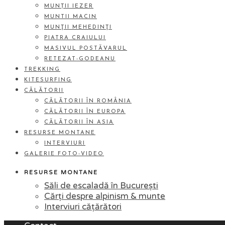
MUNȚII IEZER
MUNTII MACIN
MUNŢII MEHEDINŢI
PIATRA CRAIULUI
MASIVUL POSTĂVARUL
RETEZAT-GODEANU
TREKKING
KITESURFING
CĂLĂTORII
CĂLĂTORII ÎN ROMÂNIA
CĂLĂTORII ÎN EUROPA
CĂLĂTORII ÎN ASIA
RESURSE MONTANE
INTERVIURI
GALERIE FOTO-VIDEO
RESURSE MONTANE
Săli de escaladă în București
Cărți despre alpinism & munte
Interviuri cățărători