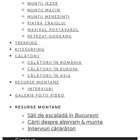
MUNȚII IEZER
MUNTII MACIN
MUNŢII MEHEDINŢI
PIATRA CRAIULUI
MASIVUL POSTĂVARUL
RETEZAT-GODEANU
TREKKING
KITESURFING
CĂLĂTORII
CĂLĂTORII ÎN ROMÂNIA
CĂLĂTORII ÎN EUROPA
CĂLĂTORII ÎN ASIA
RESURSE MONTANE
INTERVIURI
GALERIE FOTO-VIDEO
RESURSE MONTANE
Săli de escaladă în București
Cărți despre alpinism & munte
Interviuri cățărători