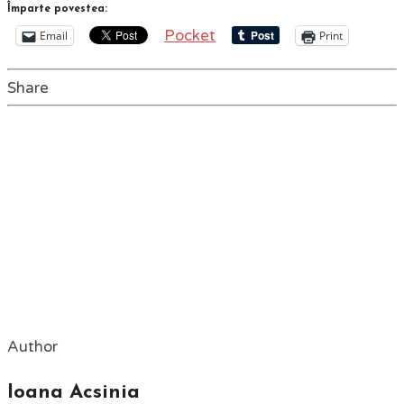
Împarte povestea:
Pocket
Email
Print
Share
Author
Ioana Acsinia