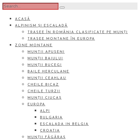
ACASĂ
ALPINISM ȘI ESCALADĂ
TRASEE ÎN ROMÂNIA CLASIFICATE PE MUNȚI
TRASEE MONTANE ÎN EUROPA
ZONE MONTANE
MUNTII APUSENI
MUNȚII BAIULUI
MUNȚII BUCEGI
BAILE HERCULANE
MUNȚII CEAHLAU
CHEILE BICAZ
CHEILE TURZII
MUNȚII CIUCAŞ
EUROPA
ALPI
BULGARIA
ESCALADA IN BELGIA
CROATIA
MUNȚII FĂGĂRAŞ