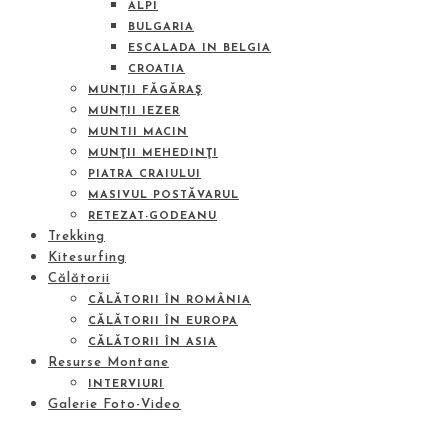
ALPI
BULGARIA
ESCALADA IN BELGIA
CROATIA
MUNȚII FĂGĂRAŞ
MUNȚII IEZER
MUNTII MACIN
MUNŢII MEHEDINŢI
PIATRA CRAIULUI
MASIVUL POSTĂVARUL
RETEZAT-GODEANU
Trekking
Kitesurfing
Călătorii
CĂLĂTORII ÎN ROMÂNIA
CĂLĂTORII ÎN EUROPA
CĂLĂTORII ÎN ASIA
Resurse Montane
INTERVIURI
Galerie Foto-Video