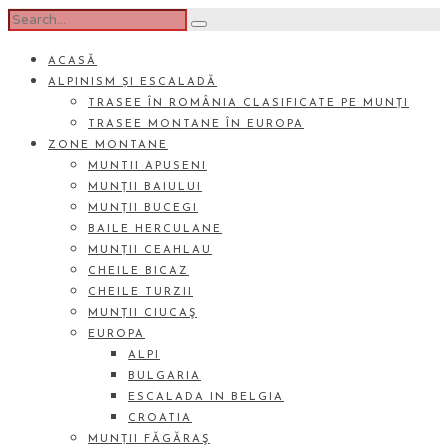
ACASĂ
ALPINISM ȘI ESCALADĂ
TRASEE ÎN ROMÂNIA CLASIFICATE PE MUNȚI
TRASEE MONTANE ÎN EUROPA
ZONE MONTANE
MUNTII APUSENI
MUNȚII BAIULUI
MUNȚII BUCEGI
BAILE HERCULANE
MUNȚII CEAHLAU
CHEILE BICAZ
CHEILE TURZII
MUNȚII CIUCAŞ
EUROPA
ALPI
BULGARIA
ESCALADA IN BELGIA
CROATIA
MUNȚII FĂGĂRAŞ