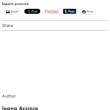
Împarte povestea:
Pocket
Email
Print
Share
Author
Ioana Acsinia