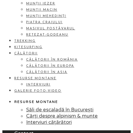
MUNȚII IEZER
MUNTII MACIN
MUNŢII MEHEDINŢI
PIATRA CRAIULUI
MASIVUL POSTĂVARUL
RETEZAT-GODEANU
TREKKING
KITESURFING
CĂLĂTORII
CĂLĂTORII ÎN ROMÂNIA
CĂLĂTORII ÎN EUROPA
CĂLĂTORII ÎN ASIA
RESURSE MONTANE
INTERVIURI
GALERIE FOTO-VIDEO
RESURSE MONTANE
Săli de escaladă în București
Cărți despre alpinism & munte
Interviuri cățărători