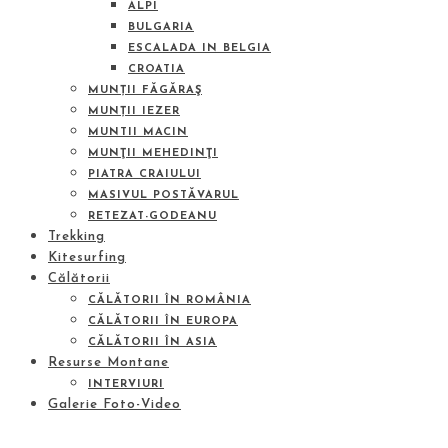
ALPI
BULGARIA
ESCALADA IN BELGIA
CROATIA
MUNȚII FĂGĂRAŞ
MUNȚII IEZER
MUNTII MACIN
MUNŢII MEHEDINŢI
PIATRA CRAIULUI
MASIVUL POSTĂVARUL
RETEZAT-GODEANU
Trekking
Kitesurfing
Călătorii
CĂLĂTORII ÎN ROMÂNIA
CĂLĂTORII ÎN EUROPA
CĂLĂTORII ÎN ASIA
Resurse Montane
INTERVIURI
Galerie Foto-Video